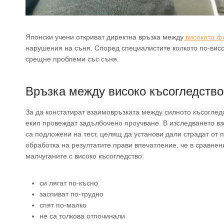
Японски учени откриват директна връзка между
високата ф
нарушения на съня. Според специалистите колкото по-висо
срещне проблеми със съня.
Връзка между високо късогледство
За да констатират взаимовръзката между силното късоглед
екип провеждат задълбочено проучване. В изследването вз
са подложени на тест, целящ да установи дали страдат от п
обработка на резултатите прави впечатление, че в сравнен
малчуганите с високо късогледство:
си лягат по-късно
заспиват по-трудно
спят по-малко
не са толкова отпочинали