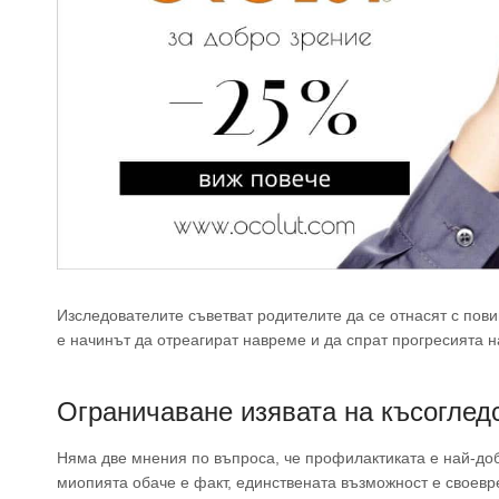
Изследователите съветват родителите да се отнасят с пов
е начинът да отреагират навреме и да спрат прогресията на
Ограничаване изявата на късогледс
Няма две мнения по въпроса, че профилактиката е най-доб
миопията обаче е факт, единствената възможност е своевр