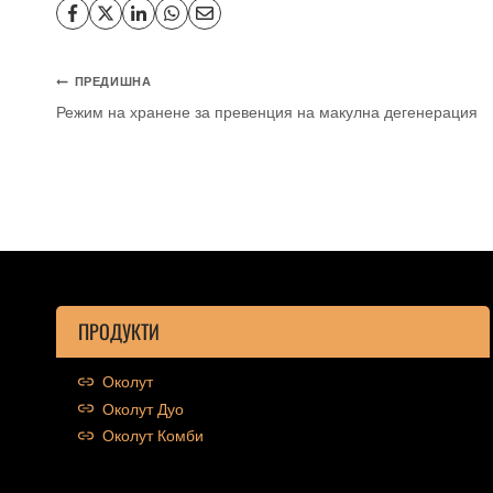
ПРЕДИШНА
Режим на хранене за превенция на макулна дегенерация
ПРОДУКТИ
Околут
Околут Дуо
Околут Комби