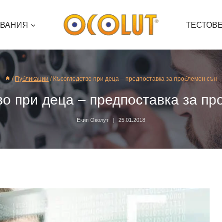
ЯВАНИЯ
ТЕСТОВ
/
Публикации
/
Късогледство при деца – предпоставка за проблемен сън
во при деца – предпоставка за пр
Екип Околут
25.01.2018