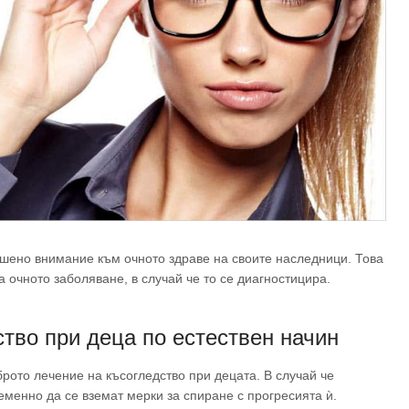
ишено внимание към очното здраве на своите наследници. Това
 очното заболяване, в случай че то се диагностицира.
тво при деца по естествен начин
рото лечение на късогледство при децата. В случай че
еменно да се вземат мерки за спиране с прогресията ѝ.