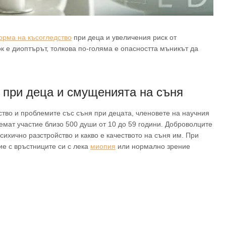
орма на късогледство
при деца и увеличения риск от
к е диоптърът, толкова по-голяма е опасността мъникът да
 при деца и смущенията на съня
ство и проблемите със съня при децата, членовете на научния
емат участие близо 500 души от 10 до 59 години. Доброволците
сихично разстройство и какво е качеството на съня им. При
ие с връстниците си с лека
миопия
или нормално зрение