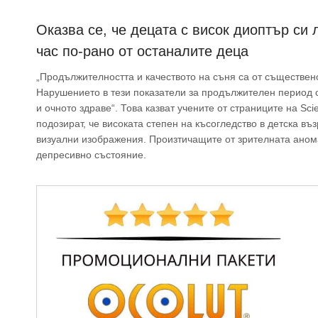
Оказва се, че децата с висок диоптър си 
час по-рано от останалите деца
„Продължителността и качеството на съня са от съществен
Нарушението в тези показатели за продължителен период 
и очното здраве“. Това казват учените от страниците на Scie
подозират, че високата степен на късогледство в детска в
визуални изображения. Произтичащите от зрителната анома
депресивно състояние.