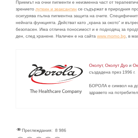
Приемът на очни пигменти е неизменна част от терапевти
зрението
лутеин и зеаксантин
се съдържат в природния пр
осигурява пълна пигментна защита на очите. Специфичнит
нейната функцията. Действат като „храна за окото“ и вътр
безопасен. Има отлична поносимост и е подходящ за продъ
ден, след хранене. Наличен е на сайта
www.momo.bg
, в м
Околут
,
Околут Дуо
и
Ок
създадена през 1996 г.
БОРОЛА е символ на до
здравето на потребител
Преглеждания:
8 986