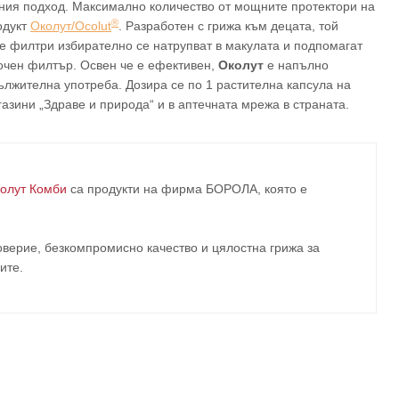
чния подход. Максимално количество от мощните протектори на
®
одукт
Околут/Ocolut
. Разработен с грижа към децата, той
е филтри избирателно се натрупват в макулата и подпомагат
еочен филтър. Освен че е ефективен,
Околут
е напълно
лжителна употреба. Дозира се по 1 растителна капсула на
агазини „Здраве и природа“ и в аптечната мрежа в страната.
олут Комби
са продукти на фирма
БОРОЛА
, която е
верие, безкомпромисно качество и цялостна грижа за
ите
.