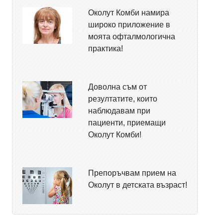
Околут Комби намира
широко приложение в
моята офталмологична
практика!
Доволна съм от
резултатите, които
наблюдавам при
пациенти, приемащи
Околут Комби!
Препоръчвам прием на
Околут в детската възраст!