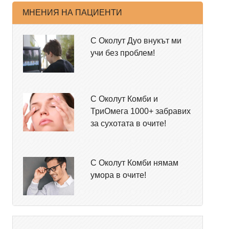
МНЕНИЯ НА ПАЦИЕНТИ
С Околут Дуо внукът ми
учи без проблем!
С Околут Комби и
ТриОмега 1000+ забравих
за сухотата в очите!
С Околут Комби нямам
умора в очите!