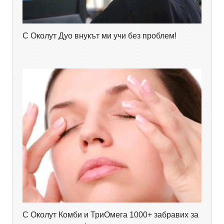
С Околут Дуо внукът ми учи без проблем!
С Околут Комби и ТриОмега 1000+ забравих за