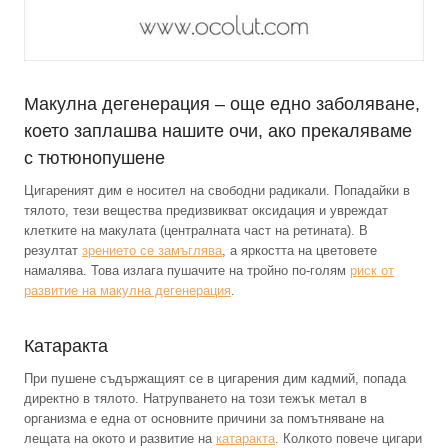
Макулна дегенерация – още едно заболяване,
което заплашва нашите очи, ако прекаляваме
с тютюнопушене
Цигареният дим е носител на свободни радикали. Попадайки в
тялото, тези вещества предизвикват оксидация и увреждат
клетките на макулата (централната част на ретината). В
резултат
зрението се замъглява
, а яркостта на цветовете
намалява. Това излага пушачите на тройно по-голям
риск от
развитие на макулна дегенерация
.
Катаракта
При пушене съдържащият се в цигарения дим кадмий, попада
директно в тялото. Натрупването на този тежък метал в
организма е една от основните причини за помътняване на
лещата на окото и развитие на
катаракта
. Колкото повече цигари