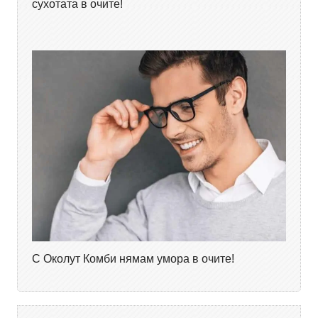
сухотата в очите!
С Околут Комби нямам умора в очите!