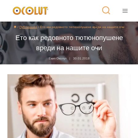
/
Публикации
/
Ето как редовното тютюнопушене вреди на нашите очи
Ето как редовното тютюнопушене
вреди на нашите очи
Екип Околут
30.01.2018