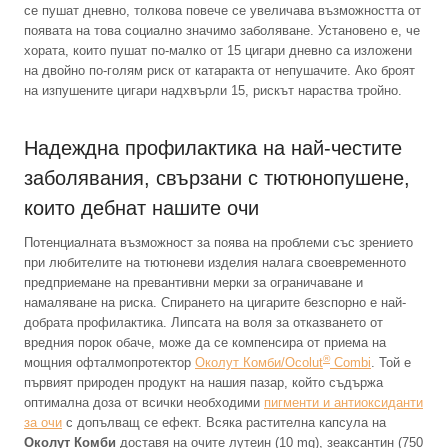
се пушат дневно, толкова повече се увеличава възможността от
появата на това социално значимо заболяване. Установено е, че
хората, които пушат по-малко от 15 цигари дневно са изложени
на двойно по-голям риск от катаракта от непушачите. Ако броят
на изпушените цигари надхвърли 15, рискът нараства тройно.
Надеждна профилактика на най-честите
заболявания, свързани с тютюнопушене,
които дебнат нашите очи
Потенциалната възможност за поява на проблеми със зрението
при любителите на тютюневи изделия налага своевременното
предприемане на превантивни мерки за ограничаване и
намаляване на риска. Спирането на цигарите безспорно е най-
добрата профилактика. Липсата на воля за отказването от
вредния порок обаче, може да се компенсира от приема на
®
мощния офталмопротектор
Околут Комби/Ocolut
Combi
. Той е
първият природен продукт на нашия пазар, който съдържа
оптимална доза от всички необходими
пигменти и антиоксиданти
за очи
с допълващ се ефект. Всяка растителна капсула на
Околут Комби
доставя на очите лутеин (10 mg), зеаксантин (750