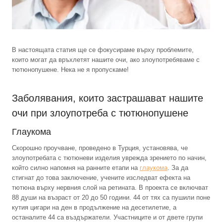
В настоящата статия ще се фокусираме върху проблемите,
които могат да връхлетят нашите очи, ако злоупотребяваме с
тютюнопушене. Нека не я пропускаме!
Заболявания, които застрашават нашите
очи при злоупотреба с тютюнопушене
Глаукома
Скорошно проучване, проведено в Турция, установява, че
злоупотребата с тютюневи изделия уврежда зрението по начин,
който силно напомня на ранните етапи на
глаукома
. За да
стигнат до това заключение, учените изследват ефекта на
тютюна върху нервния слой на ретината. В проекта се включват
88 души на възраст от 20 до 50 години. 44 от тях са пушили поне
кутия цигари на ден в продължение на десетилетие, а
останалите 44 са въздържатели. Участниците и от двете групи