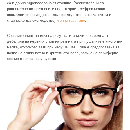
са в добро здравословно състояние. Разпределени са
равномерно по признаците пол, възраст, рефракционни
аномалии (късогледство, далекогледство, астигматизъм и
старческо далекогледство) и
очно налягане
.
Сравнителният анализ на резултатите сочи, че средната
дебелина на нервния слой на ретината при пушачите е много по-
малка, отколкото тази при непушачите. Това е предпоставка за
поява на сляпо петно в зрителното поле, загуба на периферно
зрение и поява на глаукома.