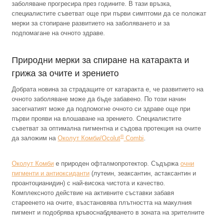
заболяване прогресира през годините. В тази връзка,
специалистите съветват още при първи симптоми да се положат
мерки за стопиране развитието на заболяването и за
подпомагане на очното здраве.
Природни мерки за спиране на катаракта и
грижа за очите и зрението
Добрата новина за страдащите от катаракта е, че развитието на
очното заболяване може да бъде забавено. По този начин
засегнатият може да подпомогне очното си здраве още при
първи прояви на влошаване на зрението. Специалистите
съветват за оптимална пигментна и съдова протекция на очите
®
да заложим на
Околут Комби/Ocolut
Combi
.
Околут Комби
е природен офталмопротектор. Съдържа
очни
пигменти и антиоксиданти
(лутеин, зеаксантин, астаксантин и
проантоцианидин) с най-висока чистота и качество.
Комплексното действие на активните съставки забавя
стареенето на очите, възстановява плътността на макулния
пигмент и подобрява кръвоснабдяването в зоната на зрителните