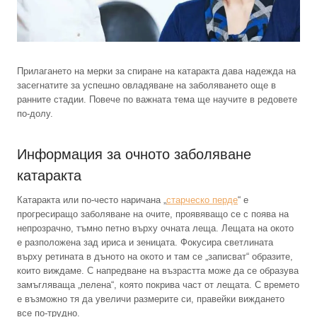
Прилагането на мерки за спиране на катаракта дава надежда на
засегнатите за успешно овладяване на заболяването още в
ранните стадии. Повече по важната тема ще научите в редовете
по-долу.
Информация за очното заболяване
катаракта
Катаракта или по-често наричана „
старческо перде
“ е
прогресиращо заболяване на очите, проявяващо се с поява на
непрозрачно, тъмно петно върху очната леща. Лещата на окото
е разположена зад ириса и зеницата. Фокусира светлината
върху ретината в дъното на окото и там се „записват“ образите,
които виждаме. С напредване на възрастта може да се образува
замъгляваща „пелена“, която покрива част от лещата. С времето
е възможно тя да увеличи размерите си, правейки виждането
все по-трудно.