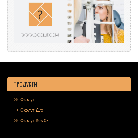
ПРОДУКТИ
Околут
Околут Дуо
Околут Комби