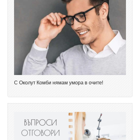
С Околут Комби нямам умора в очите!