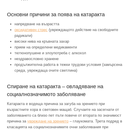
Основни причини за поява на катаракта
напредване на възрастта
оксидативен стрес
(увреждащото действие на свободните
радикали)
високи нива на кръвната захар
прием на определени медикаменти
тютюнопушене и злоупотреба с алкохол
нездравословно хранене
продължителна работа в тежки трудови условия (замърсена
среда, увреждаща очите светлина)
Спиране на катаракта – овладяване на
социалнозначимото заболяване
Катаракта е водеща причина за загуба на зрението при
възрастните хора в световен мащаб. Случаите на засегнати от
заболяването са близо пет пъти повече от втората по значимост
причина за
увреждане на зрението
– глаукомата. Трета подред в
класацията на социалнозначимите очни заболявания при