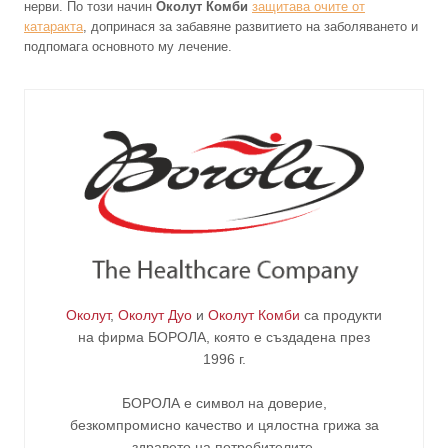
нерви. По този начин
Околут Комби
защитава очите от
катаракта
, допринася за забавяне развитието на заболяването и
подпомага основното му лечение.
Околут
,
Околут Дуо
и
Околут Комби
са продукти
на фирма
БОРОЛА
, която е създадена през
1996 г.
БОРОЛА е символ на доверие,
безкомпромисно качество и цялостна грижа за
здравето на потребителите
.