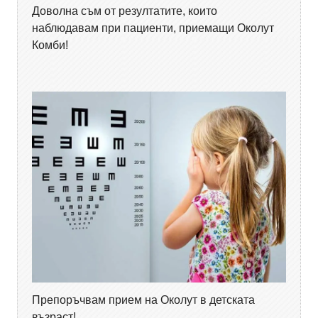
Доволна съм от резултатите, които
наблюдавам при пациенти, приемащи Околут
Комби!
Препоръчвам прием на Околут в детската
възраст!