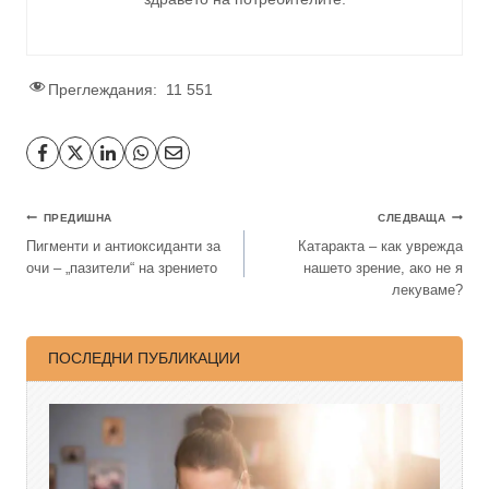
Преглеждания:
11 551
ПРЕДИШНА
СЛЕДВАЩА
Пигменти и антиоксиданти за
Катаракта – как уврежда
очи – „пазители“ на зрението
нашето зрение, ако не я
лекуваме?
ПОСЛЕДНИ ПУБЛИКАЦИИ