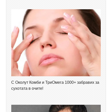
С Околут Комби и ТриОмега 1000+ забравих за
сухотата в очите!