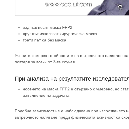
веднъж носят маска FFP2
друг път използват хирургическа маска
трети път са без маска
Учените измерват стойностите на вътреочното налягане на 
повтаря за всеки от 3-те случая.
При анализа на резултатите изследовате
носенето на маска FFP2 е свързано с умерено, но ста
изпълнение на задачата
Подобна зависимост не е наблюдавана при използването на
вътреочното налягане преди физическата активност са сход