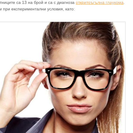
тниците са 13 на брой и са с диагноза
откритоъгълна глаукома
.
м при експериментални условия, като: