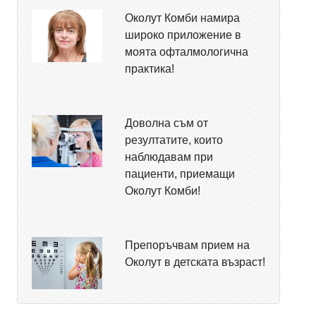
Околут Комби намира
широко приложение в
моята офталмологична
практика!
Доволна съм от
резултатите, които
наблюдавам при
пациенти, приемащи
Околут Комби!
Препоръчвам прием на
Околут в детската възраст!