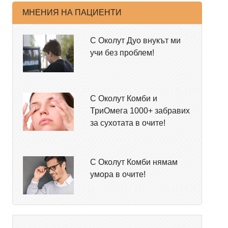
МНЕНИЯ НА ПАЦИЕНТИ
С Околут Дуо внукът ми
учи без проблем!
С Околут Комби и
ТриОмега 1000+ забравих
за сухотата в очите!
С Околут Комби нямам
умора в очите!