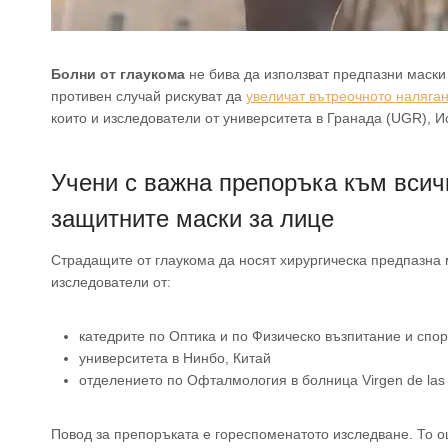
Болни от глаукома
не бива да използват предпазни маски 
противен случай рискуват да
увеличат вътреочното наляга
които и изследователи от университета в Гранада (UGR), И
Учени с важна препоръка към всич
защитните маски за лице
Страдащите от глаукома да носят хирургическа предпазна 
изследователи от:
катедрите по Оптика и по Физическо възпитание и спор
университета в Нинбо, Китай
отделението по Офталмология в болница Virgen de las
Повод за препоръката е гореспоменатото изследване. То о