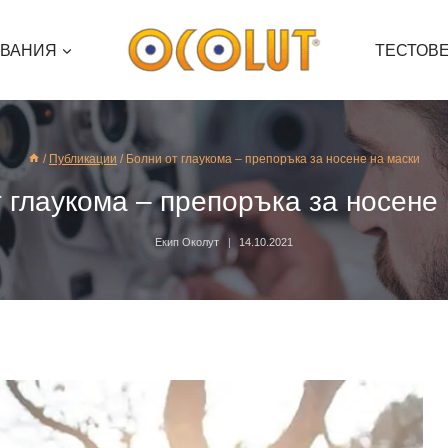
ЯВАНИЯ
ТЕСТОВ
/
Публикации
/
Болни от глаукома – препоръка за носене на маски
 глаукома – препоръка за носене
Екип Околут
14.10.2021