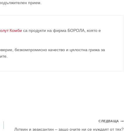
продължителен прием.
олут Комби
са продукти на фирма
БОРОЛА
, която е
верие, безкомпромисно качество и цялостна грижа за
ите
.
СЛЕДВАЩА
Лутеин и зеаксантин – защо очите ни се нуждаят от тях?