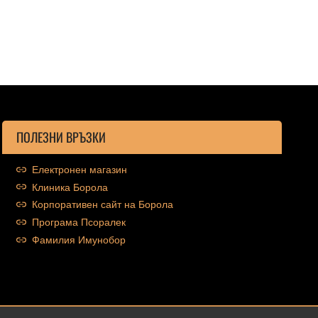
ПОЛЕЗНИ ВРЪЗКИ
Електронен магазин
Клиника Борола
Корпоративен сайт на Борола
Програма Псоралек
Фамилия Имунобор