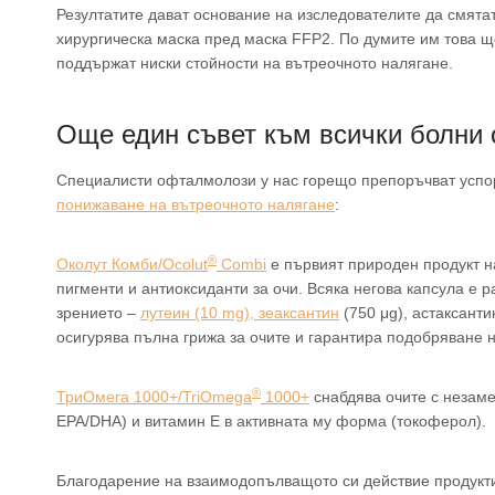
Резултатите дават основание на изследователите да смятат
хирургическа маска пред маска FFP2. По думите им това щ
поддържат ниски стойности на вътреочното налягане.
Още един съвет към всички болни
Специалисти офталмолози у нас горещо препоръчват успо
понижаване на вътреочното налягане
:
®
Околут Комби/Ocolut
Combi
е първият природен продукт н
пигменти и антиоксиданти за очи. Всяка негова капсула е
зрението –
лутеин (10 mg), зеаксантин
(750 μg), астаксант
осигурява пълна грижа за очите и гарантира подобряване 
®
ТриОмега 1000+/TriOmega
1000+
снабдява очите с незаме
EPA/DHA) и витамин Е в активната му форма (токоферол).
Благодарение на взаимодопълващото си действие продукти