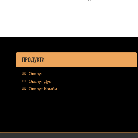
ПРОДУКТИ
Околут
Околут Дуо
Околут Комби