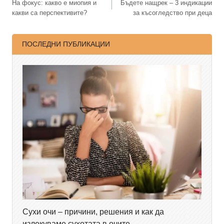
На фокус: какво е миопия и
Бъдете нащрек – 3 индикации
какви са перспективите?
за късогледство при деца
ПОСЛЕДНИ ПУБЛИКАЦИИ
Сухи очи – причини, решения и как да
излекуваме сухотата в очите