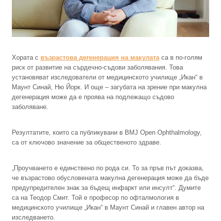
Хората с
възрастова дегенерация на макулата
са в по-голям
риск от развитие на сърдечно-съдови заболявания. Това
установяват изследователи от медицинското училище „Икан“ в
Маунт Синай, Ню Йорк. И още – загубата на зрение при макулна
дегенерация може да е проява на подлежащо съдово
заболяване.
Резултатите, които са публикувани в BMJ Open Ophthalmology,
са от ключово значение за общественото здраве.
„Проучването е единствено по рода си. То за пръв път доказва,
че възрастово обусловената макулна дегенерация може да бъде
предупредителен знак за бъдещ инфаркт или инсулт“. Думите
са на Теодор Смит. Той е професор по офталмология в
медицинското училище „Икан“ в Маунт Синай и главен автор на
изследването.