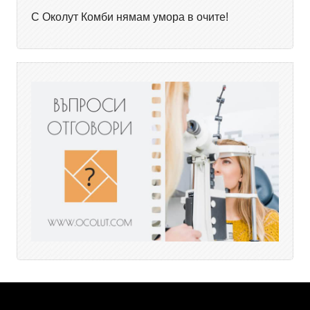
С Околут Комби нямам умора в очите!