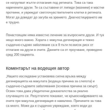
се натрупват жълти отлагания под ретината. Това са така
наречените друзи. Те са съставени от липиди (мазнини) и мастни
протеини, и увреждат светлочувствителните клетки в ретината.
Могат да доведат до загуба на зрението. Диагностицирането им
е трудно.
Понастоящем няма известно лечение за въпросните друзи. И тук
нещо много важно. Хората с макулна дегенерация и тежко
сърдечно-съдово заболяване са в 9 пъти по-висок риск от
отлагане на друзи в очите. Данните са от проучване, проведено
сред 200 пациента.
Коментарът на водещия автор
„Нашето изследване установява силна връзка между
дегенерацията на макулата (водеща причина за слепота) и
сърдечно-съдовите заболявания (основна причина за смърт).
Освен това дава убедителни доказателства за реално
случващото се. Резултатите показват, че кръвоснабдяването на
очите при макулна дегенерация е намалено. Причините за това
са много. Може да е сърдечно увреждане, което води до