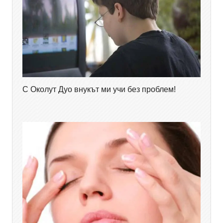
С Околут Дуо внукът ми учи без проблем!