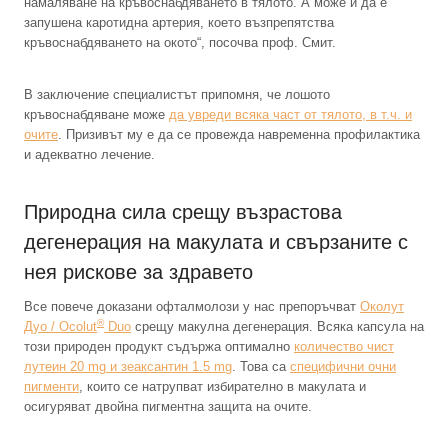
намаляване на кръвоснабдяването в тялото. А може и да е
запушена каротидна артерия, което възпрепятства
кръвоснабдяването на окото“, посочва проф. Смит.
В заключение специалистът припомня, че лошото
кръвоснабдяване може
да увреди всяка част от тялото, в т.ч. и
очите
. Призивът му е да се провежда навременна профилактика
и адекватно лечение.
Природна сила срещу възрастова
дегенерация на макулата и свързаните с
нея рискове за здравето
Все повече доказани офталмолози у нас препоръчват
Околут
®
Дуо / Ocolut
Duo
срещу макулна дегенерация. Всяка капсула на
този природен продукт съдържа оптимално
количество чист
лутеин 20 mg и зеаксантин 1.5 mg
. Това са
специфични очни
пигменти
, които се натрупват избирателно в макулата и
осигуряват двойна пигментна защита на очите.