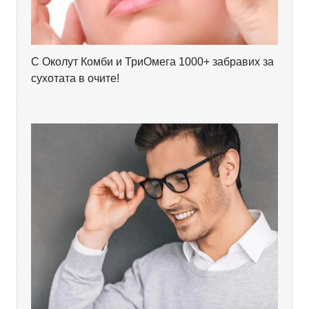
С Околут Комби и ТриОмега 1000+ забравих за
сухотата в очите!