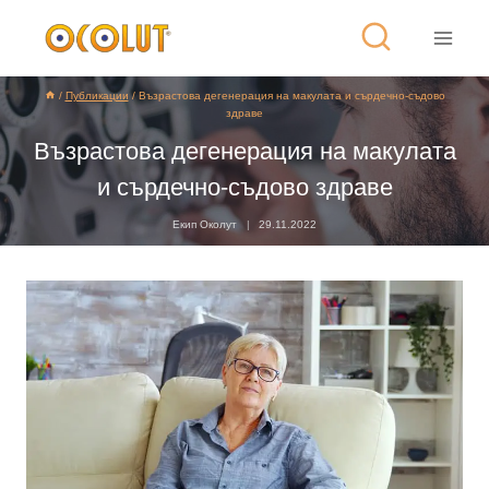
/
Публикации
/
Възрастова дегенерация на макулата и сърдечно-съдово
здраве
Възрастова дегенерация на макулата
и сърдечно-съдово здраве
Екип Околут
29.11.2022