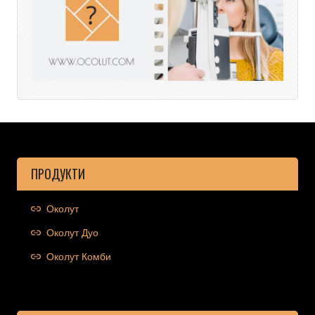
ПРОДУКТИ
Околут
Околут Дуо
Околут Комби