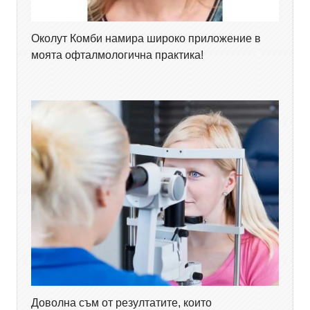
Околут Комби намира широко приложение в
моята офталмологична практика!
Доволна съм от резултатите, които