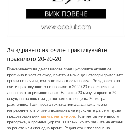
За здравето на очите практикувайте
правилото 20-20-20
Прекарването на дълги часове пред цифровите екрани се
превърна в част от ежедневието и може да натовари зрителните
органи по начини, които не винаги осъзнаваме. За здравето на
очите практикуването на правилото 20-20-20 е ефективен и
лесен за възприемане навик. На всеки 20 минути правете 20-
секундна почивка, за да погледнете нещо на 20 метра
разстояние. Тази проста техника помага за намаляване
напрежението в очите и позволява на мускулите да се отпуснат,
предотвратявайки
дигиталната умора
. Този метод не е просто
препоръка, а променя „играта“ за всеки, който разчита на екрани
за работа или свободно време. Редовното използване на