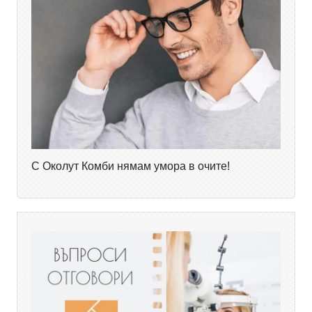
С Околут Комби нямам умора в очите!