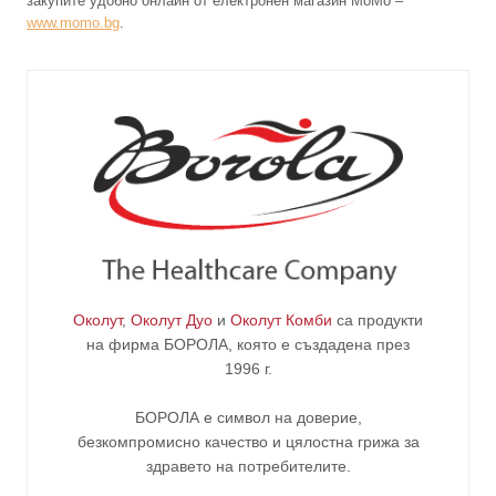
закупите удобно онлайн от електронен магазин МоМо –
www.momo.bg
.
Околут
,
Околут Дуо
и
Околут Комби
са продукти
на фирма
БОРОЛА
, която е създадена през
1996 г.
БОРОЛА е символ на доверие,
безкомпромисно качество и цялостна грижа за
здравето на потребителите
.