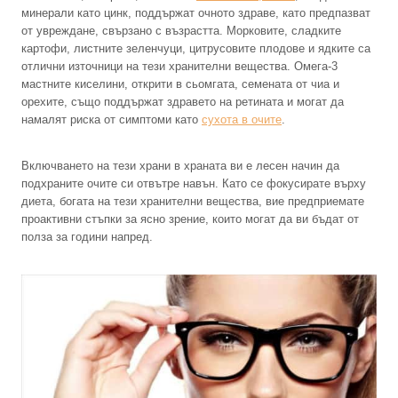
минерали като цинк, поддържат очното здраве, като предпазват
от увреждане, свързано с възрастта. Морковите, сладките
картофи, листните зеленчуци, цитрусовите плодове и ядките са
отлични източници на тези хранителни вещества. Омега-3
мастните киселини, открити в сьомгата, семената от чиа и
орехите, също поддържат здравето на ретината и могат да
намалят риска от симптоми като
сухота в очите
.
Включването на тези храни в храната ви е лесен начин да
подхраните очите си отвътре навън. Като се фокусирате върху
диета, богата на тези хранителни вещества, вие предприемате
проактивни стъпки за ясно зрение, които могат да ви бъдат от
полза за години напред.