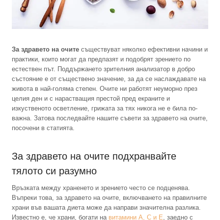
За здравето на очите
съществуват няколко ефективни начини и
практики, които могат да предпазят и подобрят зрението по
естествен път. Поддържането зрителния анализатор в добро
състояние е от съществено значение, за да се наслаждавате на
живота в най-голяма степен. Очите ни работят неуморно през
целия ден и с нарастващия престой пред екраните и
изкуственото осветление, грижата за тях никога не е била по-
важна. Затова последвайте нашите съвети за здравето на очите,
посочени в статията.
За здравето на очите подхранвайте
тялото си разумно
Връзката между храненето и зрението често се подценява.
Въпреки това, за здравето на очите, включването на правилните
храни във вашата диета може да направи значителна разлика.
Известно е, че храни, богати на
витамини А, С и Е
, заедно с