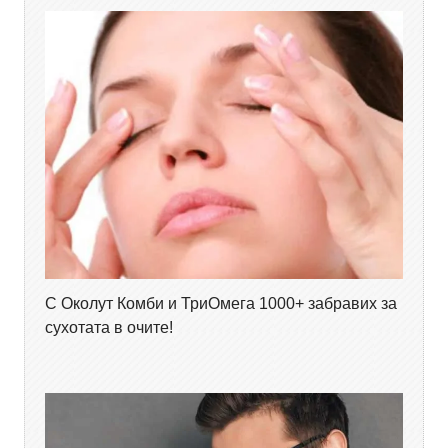
С Околут Комби и ТриОмега 1000+ забравих за
сухотата в очите!