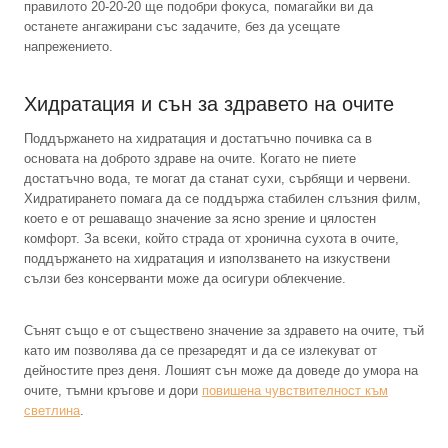
правилото 20-20-20 ще подобри фокуса, помагайки ви да
останете ангажирани със задачите, без да усещате
напрежението.
Хидратация и сън за здравето на очите
Поддържането на хидратация и достатъчно почивка са в
основата на доброто здраве на очите. Когато не пиете
достатъчно вода, те могат да станат сухи, сърбящи и червени.
Хидратирането помага да се поддържа стабилен слъзния филм,
което е от решаващо значение за ясно зрение и цялостен
комфорт. За всеки, който страда от хронична сухота в очите,
поддържането на хидратация и използването на изкуствени
сълзи без консерванти може да осигури облекчение.
Сънят също е от съществено значение за здравето на очите, тъй
като им позволява да се презаредят и да се излекуват от
дейностите през деня. Лошият сън може да доведе до умора на
очите, тъмни кръгове и дори
повишена чувствителност към
светлина
.