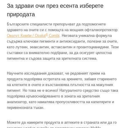
За здрави очи през есента изберете
природата
Българските специалисти препоръчват да подпомогнете
здравето на очите си с помощта на мощния офталмопротектор
®
Околут Комби / Ocolut
Combi
. Неговата уникална формула
съдържа ключови пигменти и антиоксиданти, полезни за очите,
като лутеин, зеаксантин, астаксантин и проантоцианидини. Тези
съставки са внимателно подбрани, за да осигурят цялостна
пигментна и съдова защита на зрителната система.
Научните изследвания доказват, че редовният прием на
продукта подобрява остротата на зрението, забавя стареенето
на клетките в очите и възстановява плътността на макулния
пигмент. Но това не е всичко! Натуралното средство също така
подобрява кръвоснабдяването в зоната на зрителния
анализатор, като намалява пропускливостта на капилярите и
перивенозната тъкан.
Можете да намерите продукта в аптеките в страната или да го