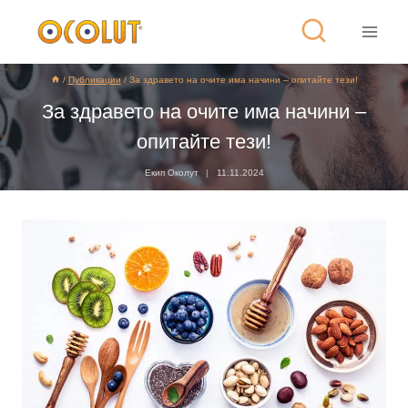
/
Публикации
/
За здравето на очите има начини – опитайте тези!
За здравето на очите има начини –
опитайте тези!
Екип Околут
11.11.2024