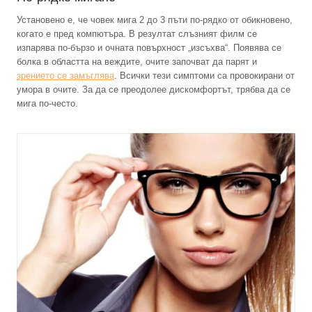
Установено е, че човек мига 2 до 3 пъти по-рядко от обикновено,
когато е пред компютъра. В резултат слъзният филм се
изпарява по-бързо и очната повърхност „изсъхва“. Появява се
болка в областта на веждите, очите започват да парят и
зрението се замъглява
. Всички тези симптоми са провокирани от
умора в очите. За да се преодолее дискомфортът, трябва да се
мига по-често.