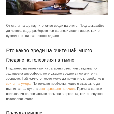
От статията ще научите какво вреди на очите. Продължавайте
да четете, за да разберете кои са онези лоши навици, които
буквално съсипват очното здраве.
Ето какво вреди на очите най-много
Гледане на телевизия на тъмно
Гледането на телевизия на загасени светлини създава по-
задушевна атмосфера, но е ужасно вредно за органите на
зрението. Най-малкото, което може да причини е главоболие и
зрителна умора
. По-тежките проблеми, които е възможно да
възникнат са сухота и
зачервяване на очите
. Причина за тези
оплаквания са внезапните промени в яркостта, които ненужно
натоварват очите.
По-рядко мигане