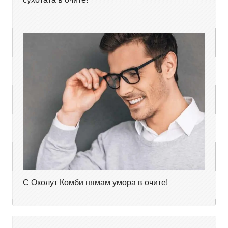
С Околут Комби нямам умора в очите!