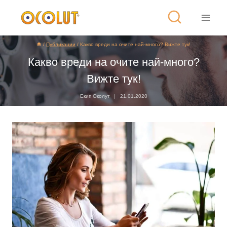
/
Публикации
/
Какво вреди на очите най-много? Вижте тук!
Какво вреди на очите най-много?
Вижте тук!
Екип Околут
21.01.2020