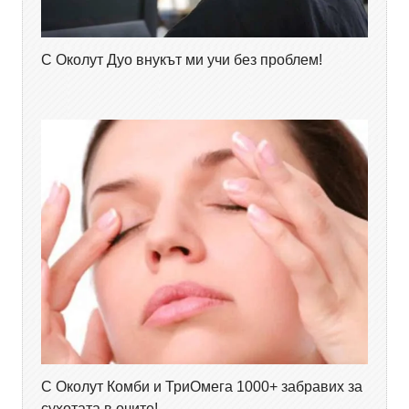
С Околут Дуо внукът ми учи без проблем!
С Околут Комби и ТриОмега 1000+ забравих за
сухотата в очите!