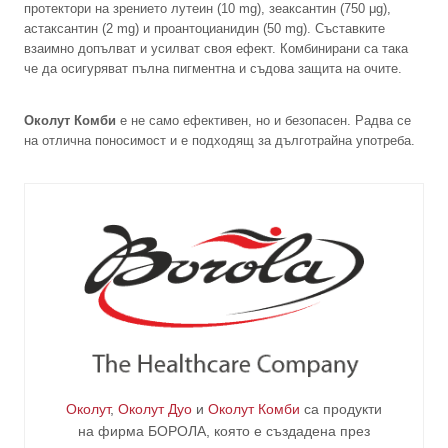
протектори на зрението лутеин (10 mg), зеаксантин (750 μg),
астаксантин (2 mg) и проантоцианидин (50 mg). Съставките
взаимно допълват и усилват своя ефект. Комбинирани са така
че да осигуряват пълна пигментна и съдова защита на очите.
Околут Комби
е не само ефективен, но и безопасен. Радва се
на отлична поносимост и е подходящ за дълготрайна употреба.
Околут
,
Околут Дуо
и
Околут Комби
са продукти
на фирма
БОРОЛА
, която е създадена през