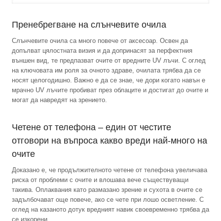
Пренебрегване на слънчевите очила
Слънчевите очила са много повече от аксесоар. Освен да
допълват цялостната визия и да допринасят за перфектния
външен вид, те предпазват очите от вредните UV лъчи. С оглед
на ключовата им роля за очното здраве, очилата трябва да се
носят целогодишно. Важно е да се знае, че дори когато навън е
мрачно UV лъчите пробиват през облаците и достигат до очите и
могат да навредят на зрението.
Четене от телефона – един от честите
отговори на въпроса какво вреди най-много на
очите
Доказано е, че продължителното четене от телефона увеличава
риска от проблеми с очите и влошава вече съществуващи
такива. Оплаквания като размазано зрение и сухота в очите се
задълбочават още повече, ако се чете при лошо осветление. С
оглед на казаното дотук вредният навик своевременно трябва да
се изкорени.