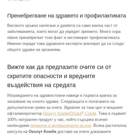
Пренебрегване на здравето и профилактиката
Високото кръвно налягане и диабета са само малка част от
заболяванията, които могат да увредят зрението. Много хора
обаче пренебрегват този факт и неглижират профилактиката.
Именно поради това здравните експерти апелират да се следи
общото здраве на организма.
Вижте как да предпазите очите си от
скритите опасности и вредните
въздействия на средата
Изграждането на здравословни навици е първата крачка за
запазване на очното здраве. Следващата е полагането на
допълнителни грижи за очите. Идеален за тази цел е мощният
®
офталмопротектор
Околут Комби/Ocolut
Combi
. Това е първият
100% натурален продукт у нас, който съдържа всички
необходими
пигменти и антиоксиданти за очи
. Всяка растителна
капсула на
Околут Комби
доставя на очите доказаните