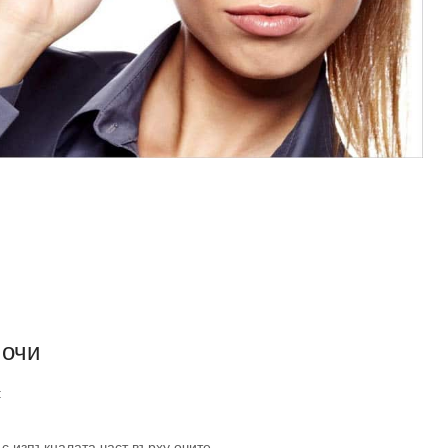
 очи
:
 с изпъкналата част върху очите