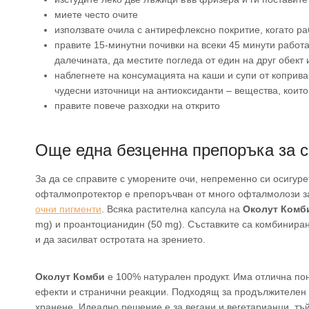
миете често очите
използвате очила с антирефлексно покритие, когато р
правите 15-минутни почивки на всеки 45 минути работа
далечината, да местите погледа от един на друг обект 
наблегнете на консумацията на каши и супи от коприва
чудесни източници на антиоксиданти – вещества, които
правите повече разходки на открито
Още една безценна препоръка за с
За да се справите с уморените очи, непременно си осигур
офталмопротектор е препоръчван от много офталмолози з
очни пигменти
. Всяка растителна капсула на
Околут Комб
mg) и проантоцианидин (50 mg). Съставките са комбиниран
и да засилват остротата на зрението.
Околут Комби
е 100% натурален продукт. Има отлична по
ефекти и странични реакции. Подходящ за продължителен п
хранене. Идеално решение е за вегани и вегетарианци, тъй