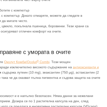
аботите с компютър
 с компютър. Докато отмаряте, можете да гледате в
и да мигате често.
, цвекло, покълнала пшеница, боровинки. Тези храни са
 осигуряват отличен комфорт на очите.
правяне с умората в очите
®
ете
Околут Комби/Ocolut
Combi
. Този мощен
аради изключително високото съдържание на
антиоксиданти и
и
съдържа лутеин (10 mg), зеаксантин (750 μg), астаксантин (2
 така че да оказват пълна пигментна и съдова защита на очите
носимост и е напълно безопасен. Няма данни за нежелани
рием. Дозира се по 1 растителна капсула на ден, след
 като се предлага в иновативни растителни капсули (VGcaps).