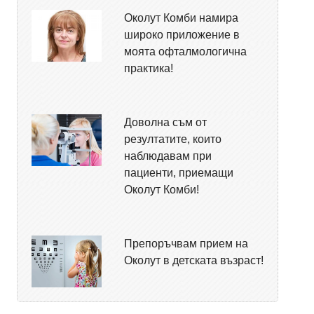
Околут Комби намира
широко приложение в
моята офталмологична
практика!
Доволна съм от
резултатите, които
наблюдавам при
пациенти, приемащи
Околут Комби!
Препоръчвам прием на
Околут в детската възраст!