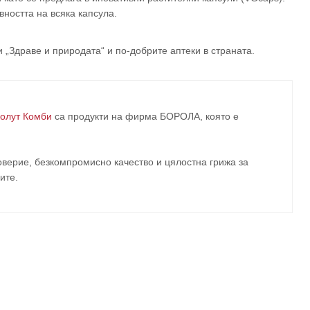
ността на всяка капсула.
и „Здраве и природата“ и по-добрите аптеки в страната.
олут Комби
са продукти на фирма
БОРОЛА
, която е
верие, безкомпромисно качество и цялостна грижа за
ите
.