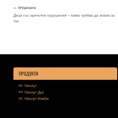
ПРЕДИШНА
Деца със зрителни нарушения – какво трябва да знаем за
тях
ПРОДУКТИ
Околут
Околут Дуо
Околут Комби