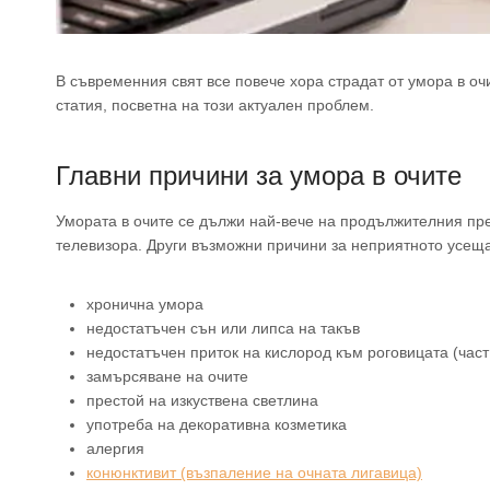
В съвременния свят все повече хора страдат от умора в очи
статия, посветна на този актуален проблем.
Главни причини за умора в очите
Умората в очите се дължи най-вече на продължителния пр
телевизора. Други възможни причини за неприятното усеща
хронична умора
недостатъчен сън или липса на такъв
недостатъчен приток на кислород към роговицата (час
замърсяване на очите
престой на изкуствена светлина
употреба на декоративна козметика
алергия
конюнктивит (възпаление на очната лигавица)