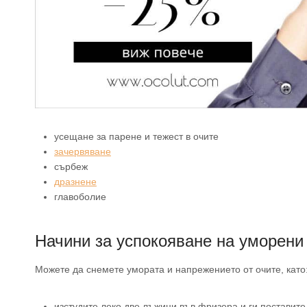
усещане за парене и тежест в очите
зачервяване
сърбеж
дразнене
главоболие
Начини за успокояване на уморени
Можете да снемете умората и напрежението от очите, като
изстудите леко две лъжици във фризера и ги поставите