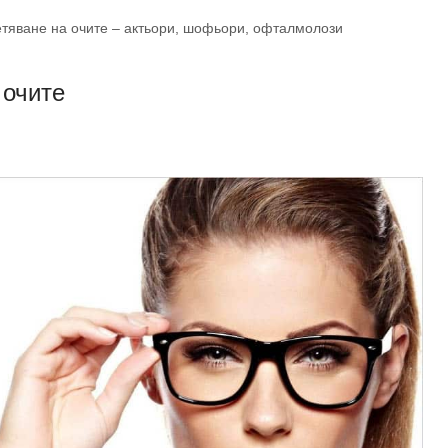
етяване на очите – актьори, шофьори, офталмолози
 очите