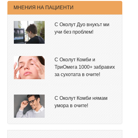
МНЕНИЯ НА ПАЦИЕНТИ
С Околут Дуо внукът ми
учи без проблем!
С Околут Комби и
ТриОмега 1000+ забравих
за сухотата в очите!
С Околут Комби нямам
умора в очите!