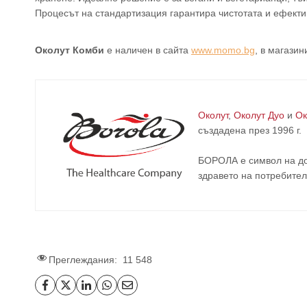
Процесът на стандартизация гарантира чистотата и ефектив
Околут Комби
е наличен в сайта
www.momo.bg
, в магазин
Околут
,
Околут Дуо
и
Ок
създадена през 1996 г.
БОРОЛА е символ на до
здравето на потребител
Преглеждания:
11 548