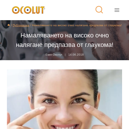
/
Публикации
/
Намаляването на високо очно налягане предпазва от глаукома!
Намаляването на високо очно
налягане предпазва от глаукома!
Екип Околут
14.06.2018