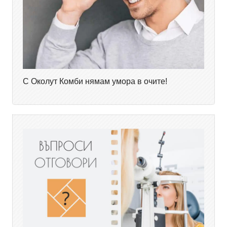
С Околут Комби нямам умора в очите!