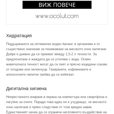
Хидратация
Поддържането на оптимален воден баланс в организма е от
съществено значение за понижаване на високото очно налягане.
Добре е дневно да се приемат между 1,5-2 л течности. За
предпочитане е жаждата да се утолява с вода. Освен
живителната течност могат да се пият и прясно изцедени сокове
от плодове или зеленчуци. Газираните, кофеиновите и
алкохолните напитки трябва да се избягват.
Дигитална хигиена
Непрестанното взиране в екрана на компютъра или смартфона е
пагубно за очите. Поради това едва ли е учудващо, че високото
очно налягане е пряко следствие от този вреден навик.
Единственият начин да се ограничи негативното въздействие на