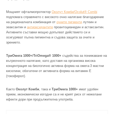
Мощният офталмопротектор
Околут Комби/Ocolut® Combi
подпомага справянето с високото очно налягане благодарение
на рационалната комбинация от
очните пигменти
лутеин и
зеаксантин и
антиоксидантите
проантоцианидин и астаксантин.
Активните съставки мощно допълват действието си и
осигуряват пълна пигментна и съдова защита за очите и
зрението.
ТриОмега 1000+/TriOmega® 1000+
съдейства за понижаване на
вътреочното налягане, като доставя на организма висока
концентрация на биологично активна форма на омега-3 мастни
киселини, обогатени от активната форма на витамин Е
(токоферол).
Както
Околут Комби
, така и
ТриОмега 1000+
имат удобен
прием, икономически изгодни са и не крият риск от нежелани
ефекти дори при продължителна употреба.