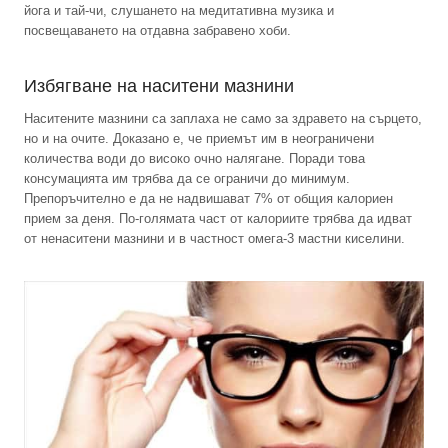
йога и тай-чи, слушането на медитативна музика и
посвещаването на отдавна забравено хоби.
Избягване на наситени мазнини
Наситените мазнини са заплаха не само за здравето на сърцето,
но и на очите. Доказано е, че приемът им в неограничени
количества води до високо очно налягане. Поради това
консумацията им трябва да се ограничи до минимум.
Препоръчително е да не надвишават 7% от общия калориен
прием за деня. По-голямата част от калориите трябва да идват
от ненаситени мазнини и в частност омега-3 мастни киселини.