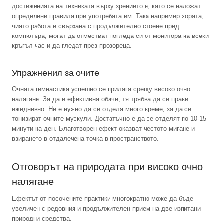
достиженията на техниката върху зрението е, като се наложат
определени правила при употребата им. Така например хората,
чиято работа е свързана с продължително стоене пред
компютъра, могат да отместват погледа си от монитора на всеки
кръгъл час и да гледат през прозореца.
Упражнения за очите
Очната гимнастика успешно се прилага срещу високо очно
налягане. За да е ефективна обаче, тя трябва да се прави
ежедневно. Не е нужно да се отделя много време, за да се
тонизират очните мускули. Достатъчно е да се отделят по 10-15
минути на ден. Благотворен ефект оказват честото мигане и
взирането в отдалечена точка в пространството.
Отговорът на природата при високо очно
налягане
Ефектът от посочените практики многократно може да бъде
увеличен с редовния и продължителен прием на две изпитани
природни средства.