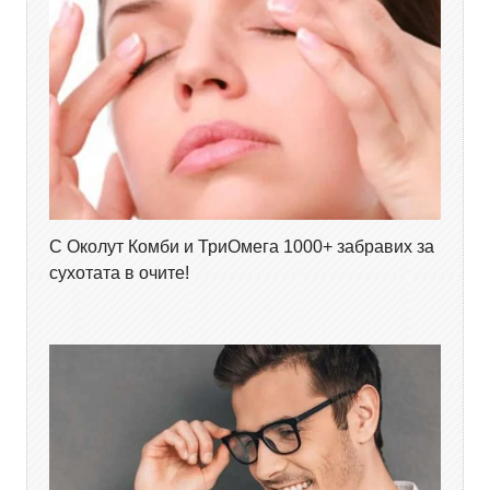
С Околут Комби и ТриОмега 1000+ забравих за
сухотата в очите!