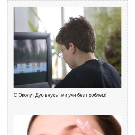
С Околут Дуо внукът ми учи без проблем!