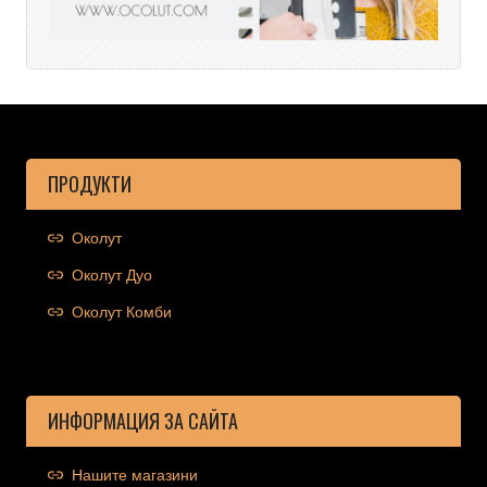
ПРОДУКТИ
Околут
Околут Дуо
Околут Комби
ИНФОРМАЦИЯ ЗА САЙТА
Нашите магазини