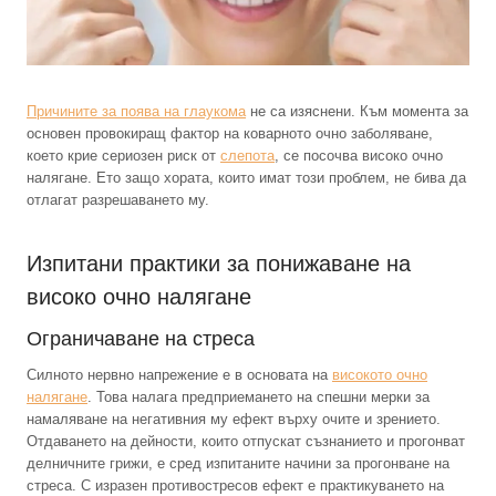
Причините за поява на глаукома
не са изяснени. Към момента за
основен провокиращ фактор на коварното очно заболяване,
което крие сериозен риск от
слепота
, се посочва високо очно
налягане. Ето защо хората, които имат този проблем, не бива да
отлагат разрешаването му.
Изпитани практики за понижаване на
високо очно налягане
Ограничаване на стреса
Силното нервно напрежение е в основата на
високото очно
налягане
. Това налага предприемането на спешни мерки за
намаляване на негативния му ефект върху очите и зрението.
Отдаването на дейности, които отпускат съзнанието и прогонват
делничните грижи, е сред изпитаните начини за прогонване на
стреса. С изразен противостресов ефект е практикуването на