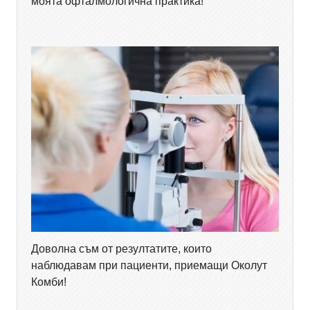
моята офталмологична практика!
Доволна съм от резултатите, които
наблюдавам при пациенти, приемащи Околут
Комби!