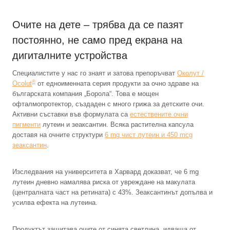
Очите на дете – трябва да се пазят
постоянно, не само пред екрана на
дигиталните устройства
Специалистите у нас го знаят и затова препоръчват
Околут /
®
Ocolut
от едноименната серия продукти за очно здраве на
българската компания „Борола“. Това е мощен
офталмопротектор, създаден с много грижа за детските очи.
Активни съставки във формулата са
естествените очни
пигменти
лутеин и зеаксантин. Всяка растителна капсула
доставя на очните структури
6 mg чист лутеин и 450 mcg
зеаксантин
.
Изследвания на университета в Харвард доказват, че 6 mg
лутеин дневно намалява риска от увреждане на макулата
(централната част на ретината) с 43%. Зеаксантинът допълва и
усилва ефекта на лутеина.
Продуктът защитава очите от синята светлина, идваща от