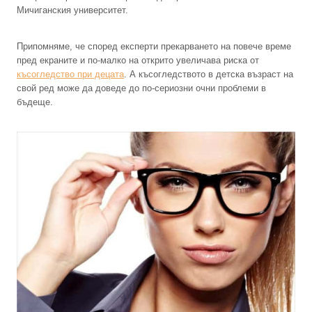
Мичиганския университет.
Припомняме, че според експерти прекарването на повече време
пред екраните и по-малко на открито увеличава риска от
късогледство при децата
. А късогледството в детска възраст на
свой ред може да доведе до по-сериозни очни проблеми в
бъдеще.