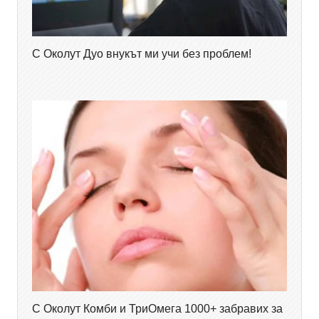
С Околут Дуо внукът ми учи без проблем!
С Околут Комби и ТриОмега 1000+ забравих за