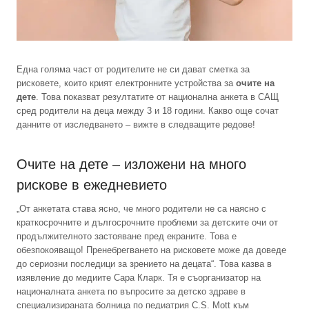
Една голяма част от родителите не си дават сметка за
рисковете, които крият електронните устройства за
очите на
дете
. Това показват резултатите от национална анкета в САЩ
сред родители на деца между 3 и 18 години. Какво още сочат
данните от изследването – вижте в следващите редове!
Очите на дете – изложени на много
рискове в ежедневието
„От анкетата става ясно, че много родители не са наясно с
краткосрочните и дългосрочните проблеми за детските очи от
продължителното застояване пред екраните. Това е
обезпокояващо! Пренебрегването на рисковете може да доведе
до сериозни последици за зрението на децата“. Това казва в
изявление до медиите Сара Кларк. Тя е съорганизатор на
националната анкета по въпросите за детско здраве в
специализираната болница по педиатрия C.S. Mott към