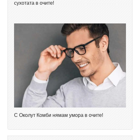
сухотата в очите!
С Околут Комби нямам умора в очите!