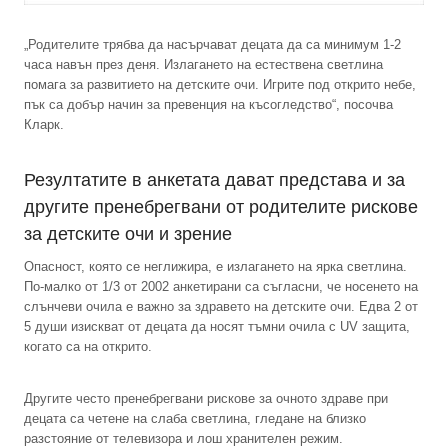
„Родителите трябва да насърчават децата да са минимум 1-2
часа навън през деня. Излагането на естествена светлина
помага за развитието на детските очи. Игрите под открито небе,
пък са добър начин за превенция на късогледство“, посочва
Кларк.
Резултатите в анкетата дават представа и за
другите пренебрегвани от родителите рискове
за детските очи и зрение
Опасност, която се неглижира, е излагането на ярка светлина.
По-малко от 1/3 от 2002 анкетирани са съгласни, че носенето на
слънчеви очила е важно за здравето на детските очи. Едва 2 от
5 души изискват от децата да носят тъмни очила с UV защита,
когато са на открито.
Другите често пренебрегвани рискове за очното здраве при
децата са четене на слаба светлина, гледане на близко
разстояние от телевизора и лош хранителен режим.