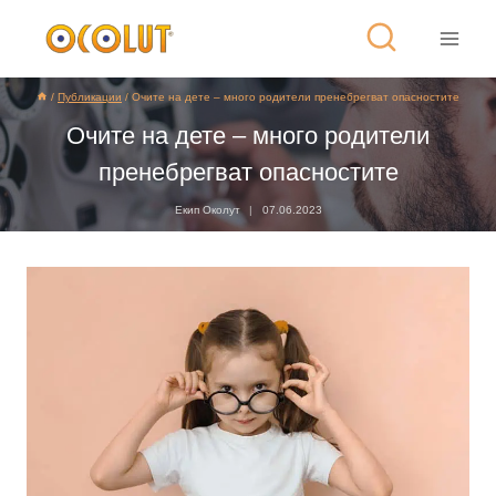
/
Публикации
/
Очите на дете – много родители пренебрегват опасностите
Очите на дете – много родители
пренебрегват опасностите
Екип Околут
07.06.2023