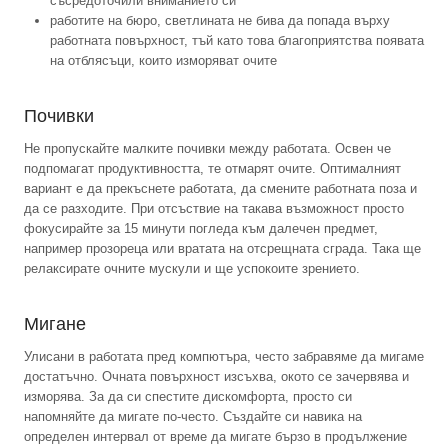
съсредоточили вниманието си
работите на бюро, светлината не бива да попада върху
работната повърхност, тъй като това благоприятства появата
на отблясъци, които изморяват очите
Почивки
Не пропускайте малките почивки между работата. Освен че
подпомагат продуктивността, те отмарят очите. Оптималният
вариант е да прекъснете работата, да смените работната поза и
да се разходите. При отсъствие на такава възможност просто
фокусирайте за 15 минути погледа към далечен предмет,
например прозореца или вратата на отсрещната сграда. Така ще
релаксирате очните мускули и ще успокоите зрението.
Мигане
Улисани в работата пред компютъра, често забравяме да мигаме
достатъчно. Очната повърхност изсъхва, окото се зачервява и
изморява. За да си спестите дискомфорта, просто си
напомняйте да мигате по-често. Създайте си навика на
определен интервал от време да мигате бързо в продължение