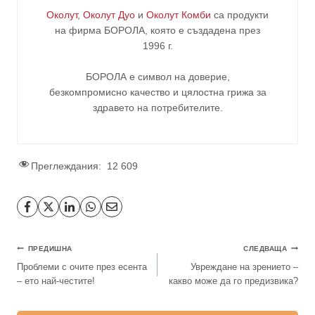
Околут
,
Околут Дуо
и
Околут Комби
са продукти
на фирма
БОРОЛА
, която е създадена през
1996 г.
БОРОЛА е символ на доверие,
безкомпромисно качество и цялостна грижа за
здравето на потребителите
.
Преглеждания:
12 609
ПРЕДИШНА
СЛЕДВАЩА
Проблеми с очите през есента
Увреждане на зрението –
– ето най-честите!
какво може да го предизвика?