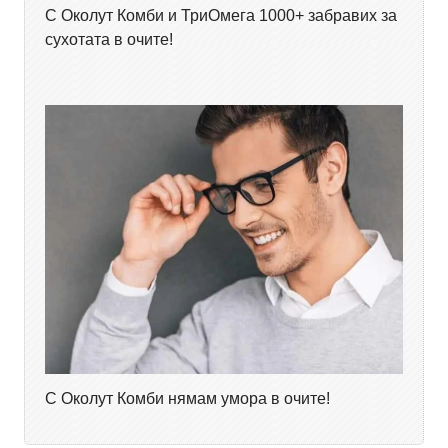
С Околут Комби и ТриОмега 1000+ забравих за
сухотата в очите!
С Околут Комби нямам умора в очите!