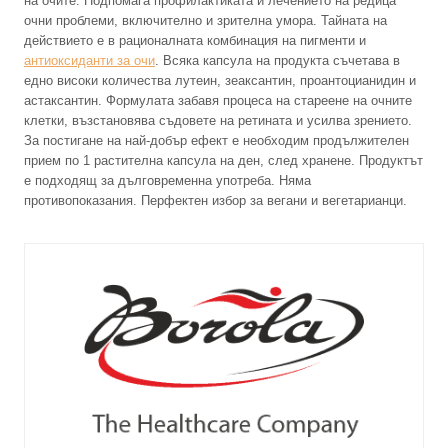
на очите. Подпомага профилактиката и лечението на редица
очни проблеми, включително и зрителна умора. Тайната на
действието е в рационалната комбинация на пигменти и
антиоксиданти за очи
. Всяка капсула на продукта съчетава в
едно високи количества лутеин, зеаксантин, проантоцианидин и
астаксантин. Формулата забавя процеса на стареене на очните
клетки, възстановява съдовете на ретината и усилва зрението.
За постигане на най-добър ефект е необходим продължителен
прием по 1 растителна капсула на ден, след хранене. Продуктът
е подходящ за дълговременна употреба. Няма
противопоказания. Перфектен избор за вегани и вегетарианци.