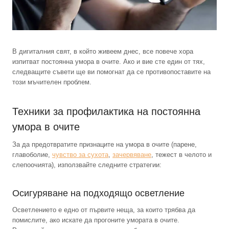
В дигиталния свят, в който живеем днес, все повече хора
изпитват постоянна умора в очите. Ако и вие сте един от тях,
следващите съвети ще ви помогнат да се противопоставите на
този мъчителен проблем.
Техники за профилактика на постоянна
умора в очите
За да предотвратите признаците на умора в очите (парене,
главоболие,
чувство за сухота
,
зачервяване
, тежест в челото и
слепоочията), използвайте следните стратегии:
Осигуряване на подходящо осветление
Осветлението е едно от първите неща, за които трябва да
помислите, ако искате да прогоните умората в очите.