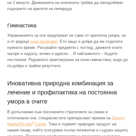
на 2 минути. Движенията на клепачите трябва да наподобяват
пърхането на крилете на пеперуда.
Гимнастика
Упражненията за очи предпазват не само от зрителна умора, но
и от редица
очни проблеми
. Ето защо е добре да им отделите
нужното време. Рисувайте предмети с поглед, движете очите
нагоре и надолу, вляво и вдясно… И най-важното – бъдете
постоянни. Редовното практикуване на очна гимнастика, води до
по-добри и трайни резултати.
Иновативна природна комбинация за
лечение и профилактика на постоянна
умора в очите
В допълнение към посочените стратегиите за свежи и
отпочинали очи, специалистите препоръчват приема на
Околут
®
Комби/Ocolut
Combi
. Това е първият природен продукт на
нашия пазар, който осигурява пълна пигментна и съдова защита