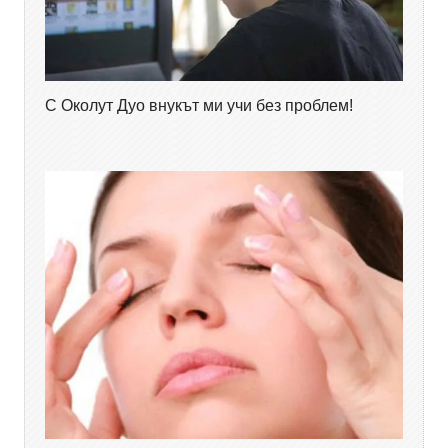
С Околут Дуо внукът ми учи без проблем!