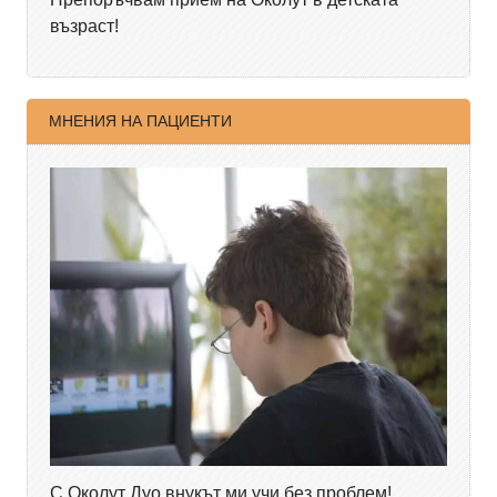
възраст!
МНЕНИЯ НА ПАЦИЕНТИ
С Околут Дуо внукът ми учи без проблем!