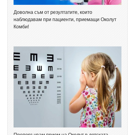
Доволна съм от резултатите, които
наблюдавам при пациенти, приемащи Околут
Комби!
Препоръчвам прием на Околут в детската