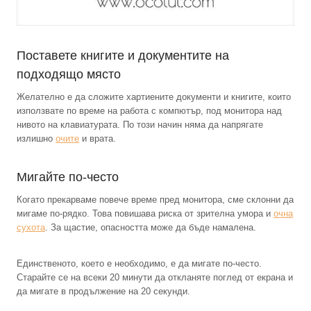
Поставете книгите и документите на
подходящо място
Желателно е да сложите хартиените документи и книгите, които
използвате по време на работа с компютър, под монитора над
нивото на клавиатурата. По този начин няма да напрягате
излишно
очите
и врата.
Мигайте по-често
Когато прекарваме повече време пред монитора, сме склонни да
мигаме по-рядко. Това повишава риска от зрителна умора и
очна
сухота
. За щастие, опасността може да бъде намалена.
Единственото, което е необходимо, е да мигате по-често.
Старайте се на всеки 20 минути да откланяте поглед от екрана и
да мигате в продължение на 20 секунди.