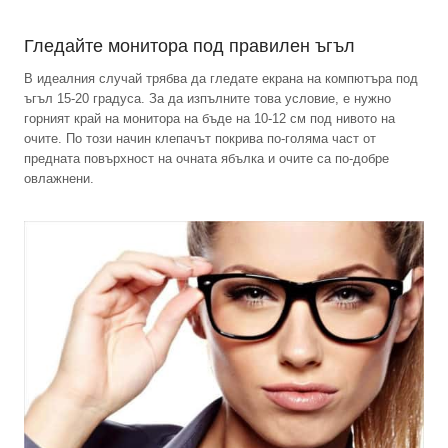
Гледайте монитора под правилен ъгъл
В идеалния случай трябва да гледате екрана на компютъра под
ъгъл 15-20 градуса. За да изпълните това условие, е нужно
горният край на монитора на бъде на 10-12 см под нивото на
очите. По този начин клепачът покрива по-голяма част от
предната повърхност на очната ябълка и очите са по-добре
овлажнени.