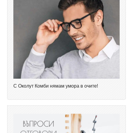
С Околут Комби нямам умора в очите!