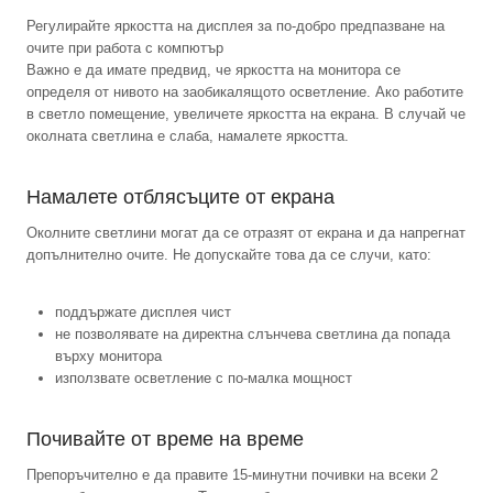
Регулирайте яркостта на дисплея за по-добро предпазване на
очите при работа с компютър
Важно е да имате предвид, че яркостта на монитора се
определя от нивото на заобикалящото осветление. Ако работите
в светло помещение, увеличете яркостта на екрана. В случай че
околната светлина е слаба, намалете яркостта.
Намалете отблясъците от екрана
Околните светлини могат да се отразят от екрана и да напрегнат
допълнително очите. Не допускайте това да се случи, като:
поддържате дисплея чист
не позволявате на директна слънчева светлина да попада
върху монитора
използвате осветление с по-малка мощност
Почивайте от време на време
Препоръчително е да правите 15-минутни почивки на всеки 2