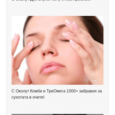
С Околут Комби и ТриОмега 1000+ забравих за
сухотата в очите!