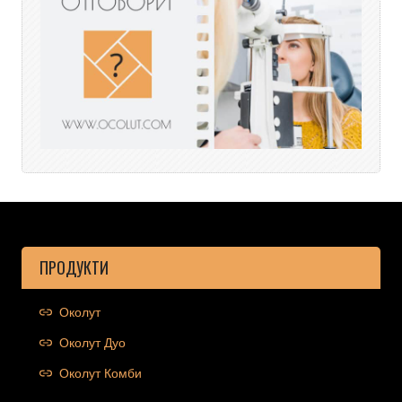
ПРОДУКТИ
Околут
Околут Дуо
Околут Комби