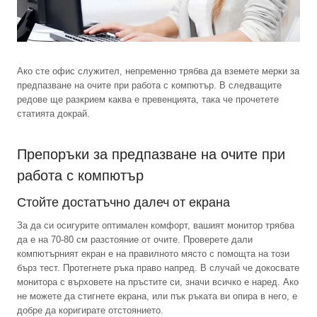
Ако сте офис служител, непременно трябва да вземете мерки за
предпазване на очите при работа с компютър. В следващите
редове ще разкрием каква е превенцията, така че прочетете
статията докрай.
Препоръки за предпазване на очите при
работа с компютър
Стойте достатъчно далеч от екрана
За да си осигурите оптимален комфорт, вашият монитор трябва
да е на 70-80 см разстояние от очите. Проверете дали
компютърният екран е на правилното място с помощта на този
бърз тест. Протегнете ръка право напред. В случай че докосвате
монитора с върховете на пръстите си, значи всичко е наред. Ако
не можете да стигнете екрана, или пък ръката ви опира в него, е
добре да коригирате отстоянието.