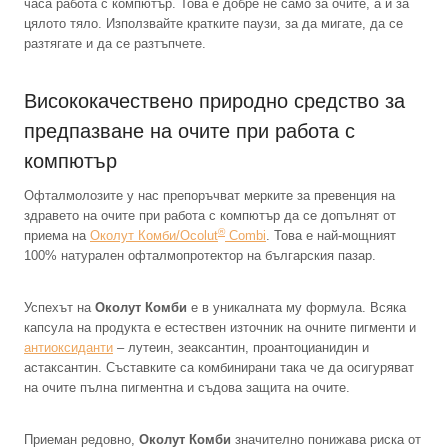
часа работа с компютър. Това е добре не само за очите, а и за
цялото тяло. Използвайте кратките паузи, за да мигате, да се
разтягате и да се разтъпчете.
Висококачествено природно средство за
предпазване на очите при работа с
компютър
Офталмолозите у нас препоръчват мерките за превенция на
здравето на очите при работа с компютър да се допълнят от
®
приема на
Околут Комби/Ocolut
Combi
. Това е най-мощният
100% натурален офталмопротектор на българския пазар.
Успехът на
Околут Комби
е в уникалната му формула. Всяка
капсула на продукта е естествен източник на очните пигменти и
антиоксиданти
– лутеин, зеаксантин, проантоцианидин и
астаксантин. Съставките са комбинирани така че да осигуряват
на очите пълна пигментна и съдова защита на очите.
Приеман редовно,
Околут Комби
значително понижава риска от