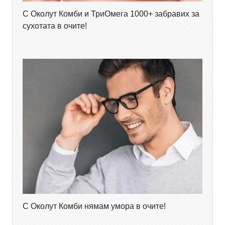
С Околут Комби и ТриОмега 1000+ забравих за
сухотата в очите!
С Околут Комби нямам умора в очите!