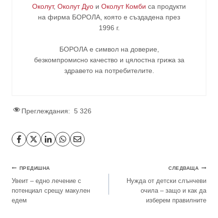
Околут
,
Околут Дуо
и
Околут Комби
са продукти
на фирма
БОРОЛА
, която е създадена през
1996 г.
БОРОЛА е символ на доверие,
безкомпромисно качество и цялостна грижа за
здравето на потребителите
.
Преглеждания:
5 326
ПРЕДИШНА
СЛЕДВАЩА
Увеит – едно лечение с
Нужда от детски слънчеви
потенциал срещу макулен
очила – защо и как да
едем
изберем правилните