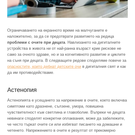
Ограничаването на екранното време на малчуганите е
наложително, за да се предотврати развитието на редица
проблеми с очите при децата
. Навлизането на дигиталните
устройства в живота ни от най-ранна възраст крие рискове не
само за очното здраве, но и за когнитивното развитие и циклите
на съня при децата. В следващите редове споделяме повече за
опасностите, които дебнат детските очи
в дигиталния свят и как
да им противодействаме.
Астенопия
Астенопията е усещането за напрежение в очите, което включва
симптоми като дразнене, сълзене, умора, повишена
чувствителност към светлина и главоболие. Въпреки че децата
невинаги споделят конкретни оплаквания, може да забележите,
че често търкат очите си или избягват писането на домашни и
четенето. Напрежението в очите е резултат от прекомерно