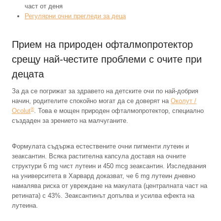
част от деня
Регулярни очни прегледи за деца
Прием на природен офталмопротектор
срещу най-честите проблеми с очите при
децата
За да се погрижат за здравето на детските очи по най-добрия
начин, родителите спокойно могат да се доверят на
Околут /
®
Ocolut
. Това е мощен природен офталмопротектор, специално
създаден за зрението на малчуганите.
Формулата съдържа естествените очни пигменти лутеин и
зеаксантин. Всяка растителна капсула доставя на очните
структури 6 mg чист лутеин и 450 mcg зеаксантин. Изследвания
на университета в Харвард доказват, че 6 mg лутеин дневно
намалява риска от увреждане на макулата (централната част на
ретината) с 43%. Зеаксантинът допълва и усилва ефекта на
лутеина.