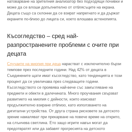
натоварване на зрителния анализатор без подходящи почивки и
може да се влоши допълнително от отблясъците на екрана.
Децата също са склонни да се взират напрегнато и да държат
екраните по-близо до лицата си, което влошава астенопията.
Късогледство – сред най-
разпространените проблеми с очите при
децата
Случаите на миопия при деца
нарастват с изключително бързи
темпове през последните години. Над 42% от децата в
Съединените щати имат късогледство, като тенденцията е този
процент да се увеличава през следващите години.
Късогледството се проявява най-вече със замъгляване на
предмети и обекти в далечината. Много проучвания свързват
развитието на миопия с дейности, които изискват
продължително взиране отблизо, като използването на
дигитални устройства. От друга страна рисковете за детското
зрение намаляват при прекарване на повече време на открито,
на слънчева светлина. Ето защо игрите навън могат да
предотвратят или да забавят прогресията на детското