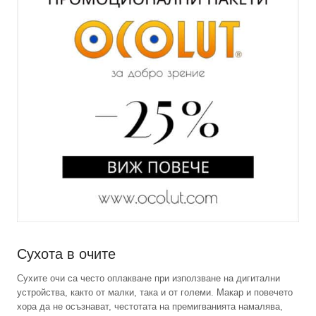
Сухота в очите
Сухите очи са често оплакване при използване на дигитални
устройства, както от малки, така и от големи. Макар и повечето
хора да не осъзнават, честотата на премигванията намалява,