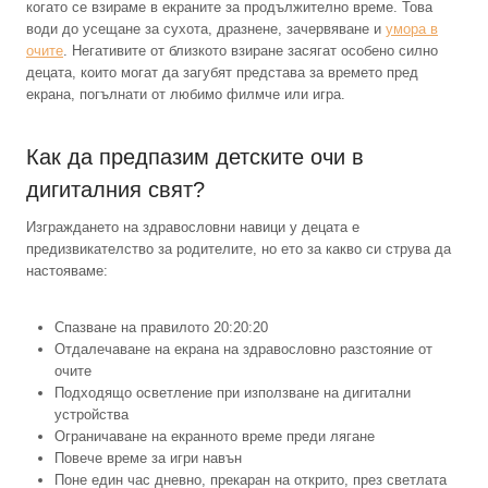
когато се взираме в екраните за продължително време. Това
води до усещане за сухота, дразнене, зачервяване и
умора в
очите
. Негативите от близкото взиране засягат особено силно
децата, които могат да загубят представа за времето пред
екрана, погълнати от любимо филмче или игра.
Как да предпазим детските очи в
дигиталния свят?
Изграждането на здравословни навици у децата е
предизвикателство за родителите, но ето за какво си струва да
настояваме:
Спазване на правилото 20:20:20
Отдалечаване на екрана на здравословно разстояние от
очите
Подходящо осветление при използване на дигитални
устройства
Ограничаване на екранното време преди лягане
Повече време за игри навън
Поне един час дневно, прекаран на открито, през светлата