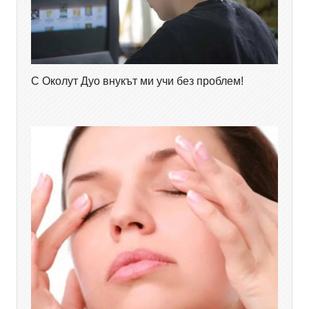
С Околут Дуо внукът ми учи без проблем!