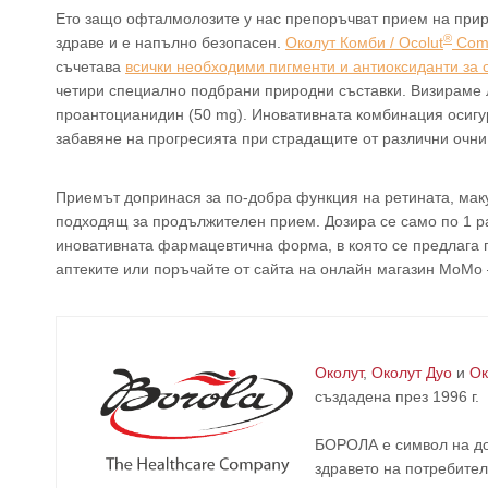
Ето защо офталмолозите у нас препоръчват прием на приро
®
здраве и е напълно безопасен.
Околут Комби / Ocolut
Com
съчетава
всички необходими пигменти и антиоксиданти за 
четири специално подбрани природни съставки. Визираме лу
проантоцианидин (50 mg). Иновативната комбинация осигур
забавяне на прогресията при страдащите от различни очни
Приемът допринася за по-добра функция на ретината, маку
подходящ за продължителен прием. Дозира се само по 1 ра
иновативната фармацевтична форма, в която се предлага го
аптеките или поръчайте от сайта на онлайн магазин МоМо
Околут
,
Околут Дуо
и
Ок
създадена през 1996 г.
БОРОЛА е символ на до
здравето на потребител