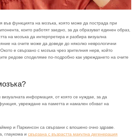
я във функцията на мозъка, която може да пострада при
мпонента, които работят заедно, за да образуват единен образ,
тта на мозъка да интерпретира и разбира визуална
яние на очите може да доведе до няколко неврологични
Окото е свързано с мозъка чрез зрителния нерв, който
ите редове споделяме по-подробно как увреждането на очите
мозъка?
и визуалната информация, от която се нуждае, за да
функция, увреждане на паметта и намален обхват на
аймер и Паркинсон са свързани с влошено очно здраве.
а, глаукома и
свързана с възрастта макулна дегенерация