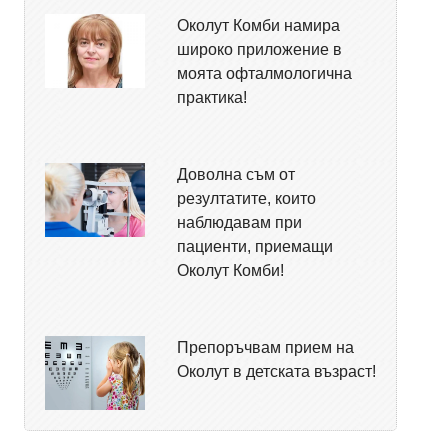
Околут Комби намира
широко приложение в
моята офталмологична
практика!
Доволна съм от
резултатите, които
наблюдавам при
пациенти, приемащи
Околут Комби!
Препоръчвам прием на
Околут в детската възраст!