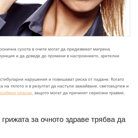
онична сухота в очите могат да предизвикат мигрена.
ункция и да доведе до промени в настроението, зрителни
.
естибуларни нарушения и повишават риска от падане. Когато
са на тялото и в резултат да настъпи замайване, световъртеж и
 особено опасни
, защото могат да причинят сериозни травми,
 грижата за очното здраве трябва да