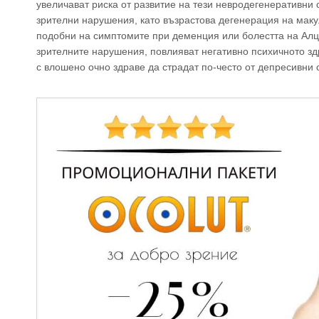
увеличават риска от развитие на тези невродегенеративни 
зрителни нарушения, като възрастова дегенерация на маку
подобни на симптомите при деменция или болестта на Алц
зрителните нарушения, повлияват негативно психичното зд
с влошено очно здраве да страдат по-често от депресивни 