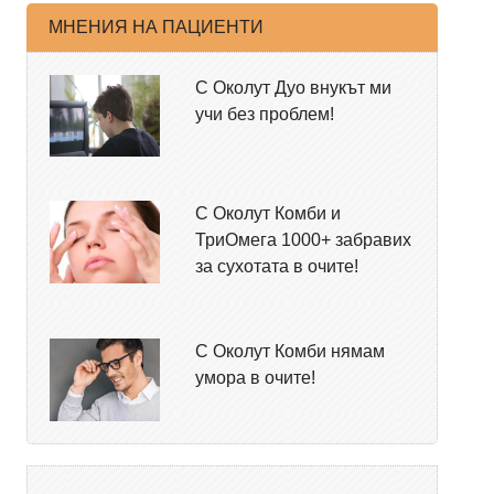
МНЕНИЯ НА ПАЦИЕНТИ
С Околут Дуо внукът ми
учи без проблем!
С Околут Комби и
ТриОмега 1000+ забравих
за сухотата в очите!
С Околут Комби нямам
умора в очите!