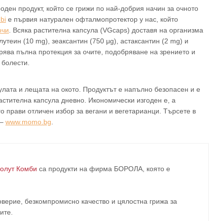
ден продукт, който се грижи по най-добрия начин за очното
bi
е първия натурален офталмопротектор у нас, който
очи
. Всяка растителна капсула (VGcaps) доставя на организма
теин (10 mg), зеаксантин (750 μg), астаксантин (2 mg) и
ява пълна протекция за очите, подобряване на зрението и
 болести.
лата и лещата на окото. Продуктът е напълно безопасен и е
стителна капсула дневно. Икономически изгоден е, а
 прави отличен избор за вегани и вегетарианци. Търсете в
 –
www.momo.bg
.
олут Комби
са продукти на фирма
БОРОЛА
, която е
верие, безкомпромисно качество и цялостна грижа за
ите
.