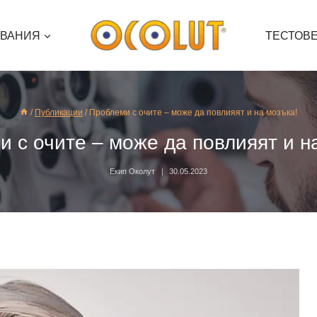
ЯВАНИЯ
ТЕСТОВ
/
Публикации
/
Проблеми с очите – може да повлияят и на мозъка!
 с очите – може да повлияят и н
Екип Околут
30.05.2023