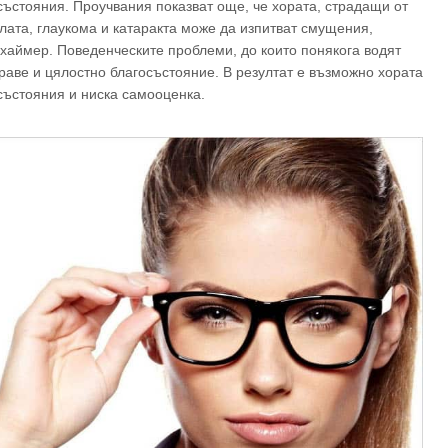
състояния. Проучвания показват още, че хората, страдащи от
лата, глаукома и катаракта може да изпитват смущения,
хаймер. Поведенческите проблеми, до които понякога водят
раве и цялостно благосъстояние. В резултат е възможно хората
състояния и ниска самооценка.