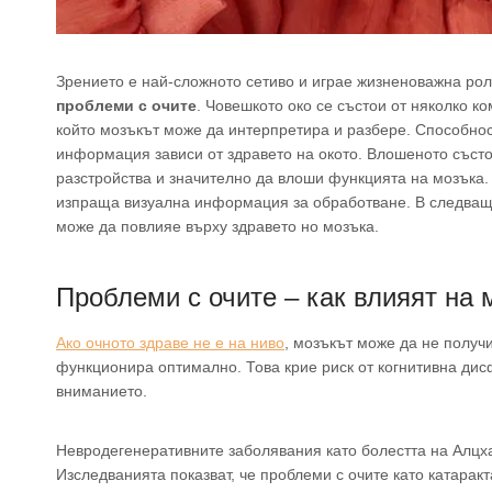
Зрението е най-сложното сетиво и играе жизненоважна рол
проблеми с очите
. Човешкото око се състои от няколко ко
който мозъкът може да интерпретира и разбере. Способнос
информация зависи от здравето на окото. Влошеното състо
разстройства и значително да влоши функцията на мозъка. 
изпраща визуална информация за обработване. В следващ
може да повлияе върху здравето но мозъка.
Проблеми с очите – как влияят на 
Ако очното здраве не е на ниво
, мозъкът може да не получ
функционира оптимално. Това крие риск от когнитивна дис
вниманието.
Невродегенеративните заболявания като болестта на Алцх
Изследванията показват, че проблеми с очите като катаракт