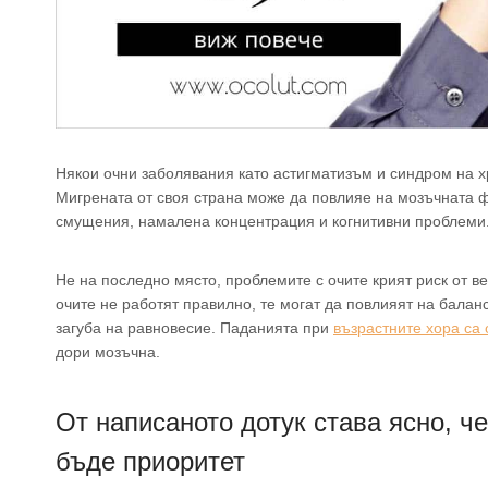
Някои очни заболявания като астигматизъм и синдром на хр
Мигрената от своя страна може да повлияе на мозъчната ф
смущения, намалена концентрация и когнитивни проблеми
Не на последно място, проблемите с очите крият риск от в
очите не работят правилно, те могат да повлияят на балан
загуба на равновесие. Паданията при
възрастните хора са
дори мозъчна.
От написаното дотук става ясно, че
бъде приоритет