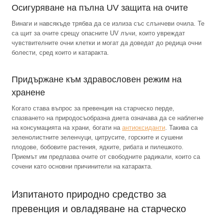
Осигуряване на пълна UV защита на очите
Винаги и навсякъде трябва да се излиза със слънчеви очила. Те
са щит за очите срещу опасните UV лъчи, които увреждат
чувствителните очни клетки и могат да доведат до редица очни
болести, сред които и катаракта.
Придържане към здравословен режим на
хранене
Когато става въпрос за превенция на старческо перде,
спазването на природосъобразна диета означава да се наблегне
на консумацията на храни, богати на
антиоксиданти
. Такива са
зеленолистните зеленчуци, цитрусите, горските и сушени
плодове, бобовите растения, ядките, рибата и пилешкото.
Приемът им предпазва очите от свободните радикали, които са
сочени като основни причинители на катаракта.
Изпитаното природно средство за
превенция и овладяване на старческо