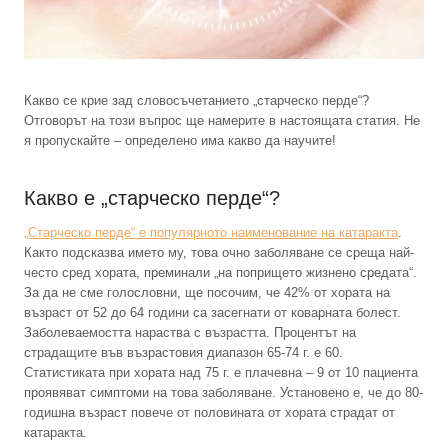
Какво се крие зад словосъчетанието „старческо перде“?
Отговорът на този въпрос ще намерите в настоящата статия. Не
я пропускайте – определено има какво да научите!
Какво е „старческо перде“?
„Старческо перде“ е популярното наименование на катаракта
.
Както подсказва името му, това очно заболяване се среща най-
често сред хората, преминали „на попрището жизнено средата“.
За да не сме голословни, ще посочим, че 42% от хората на
възраст от 52 до 64 години са засегнати от коварната болест.
Заболеваемостта нараства с възрастта. Процентът на
страдащите във възрастовия диапазон 65-74 г. е 60.
Статистиката при хората над 75 г. е плачевна – 9 от 10 пациента
проявяват симптоми на това заболяване. Установено е, че до 80-
годишна възраст повече от половината от хората страдат от
катаракта.