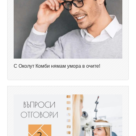
С Околут Комби нямам умора в очите!