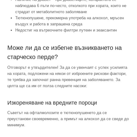
наблюдава 6 пъти по-често, отколкото при хората, които не
страдат от метаболитното заболяване
Тютюнопушене, прекомерна употреба на алкохол, мръсен
въздух и работа в запрашена среда
Недостиг на вътреочните филтри лутеин и зеаксантин
Може ли да се избегне възникването на
старческо перде?
Отговорът е утвърдителен! За да се увенчаят с успех усилията
на хората, подложени на някои от изброените рискови фактори,
те трябва да започнат ранна превенция на заболяването. За
целта ще са им от полза следните насоки:
Изкореняване на вредните пороци
Съветът на офталмолозите е тютюнопушенето да се
преустанови своевременно, а примът на алкохол да се сведе до
минимум.