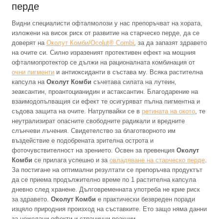
перде
Видни специалисти офталмолози у нас препоръчват на хората,
изложени на висок риск от развитие на старческо перде, да се
доверят на
Околут Комби/Ocolut® Combi
, за да запазят здравето
на очите си. Силно изразеният протективен ефект на мощния
офталмопротектор се дължи на рационалната комбинация от
очни пигменти
и антиоксиданти в състава му. Всяка растителна
капсула на
Околут Комби
съчетава силата на лутеин,
зеаксантин, проантоцианидин и астаксантин. Благодарение на
взаимодопълващия си ефект те осигуряват пълна пигментна и
съдова защита на очите. Натрупвайки се в
ретината на окото
, те
неутрализират опасните свободните радикали и вредните
слънчеви лъчения. Свидетелство за благотворното им
въздействие е подобрената зрителна острота и
фоточувствителност на зрението. Освен за превенция
Околут
Комби
се прилага успешно и за
овладяване на старческо перде
.
За постигане на оптимални резултати се препоръчва продуктът
да се приема продължително време по 1 растителна капсула
дневно след хранене. Дълговременната употреба не крие риск
за здравето.
Околут Комби
е практически безвреден поради
изцяло природния произход на съставките. Ето защо няма данни
за нежелани ефекти и странични реакции.