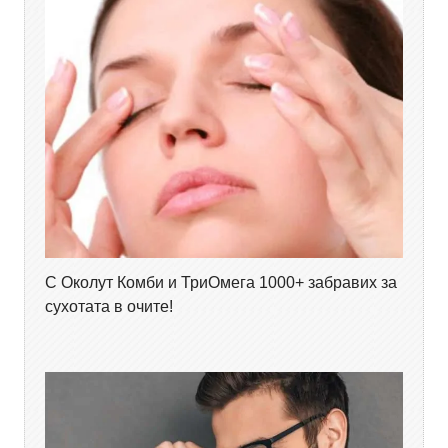
С Околут Комби и ТриОмега 1000+ забравих за
сухотата в очите!