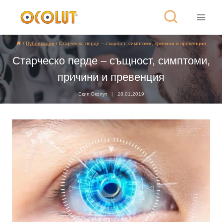
/
Публикации
/
Старческо перде – същност, симптоми, причини и превенция
Старческо перде – същност, симптоми,
причини и превенция
Екип Околут
28.01.2019