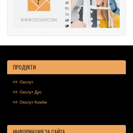
ПРОДУКТИ
Околут
Околут Дуо
Околут Комби
ИНФОРМАЦИЯ ЗА САЙТА