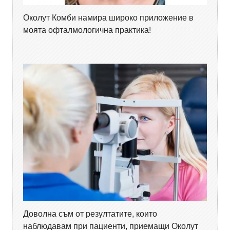
Околут Комби намира широко приложение в
моята офталмологична практика!
Доволна съм от резултатите, които
наблюдавам при пациенти, приемащи Околут