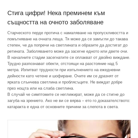
Стига цифри! Нека преминем към
същността на очното заболяване
Старческото перде протича с намаляване на пропускливостта и
помътняване на очната леща. Тя може да се замъгли до такава
степен, че да попречи на светлината и образите да достигат до
ретината. Заболяването може да засегне едното или двете очи.
В началните стадии засегнатите се оплакват от двойно виждане.
Трудно разпознават обекти, отстоящи на разстояние над 5
метра. Изпитват трудности при изпълнението на ежедневни
дейности като четене и шофиране. Очите им се дразнят от
ярката слънчева светлина и проблясъците. Не виждат добре
през нощта или на слаба светлина.
В случай че симптомите се неглижират, може да се стигне до
загуба на зрението. Ако не ви се вярва – ето го доказателството:
катаракта е една от основните причини за слепота в света.