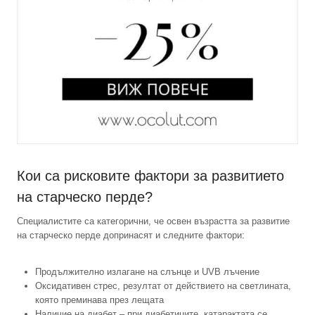
Кои са рисковите фактори за развитието
на старческо перде?
Специалистите са категорични, че освен възрастта за развитие
на старческо перде допринасят и следните фактори:
Продължително излагане на слънце и UVB лъчение
Оксидативен стрес, резултат от действието на светлината,
която преминава през лещата
Наличие на диабет – при диабетиците, катарактата се