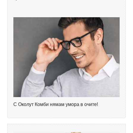
С Околут Комби нямам умора в очите!