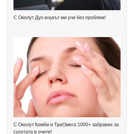
С Околут Дуо внукът ми учи без проблем!
С Околут Комби и ТриОмега 1000+ забравих за
сухотата в очите!