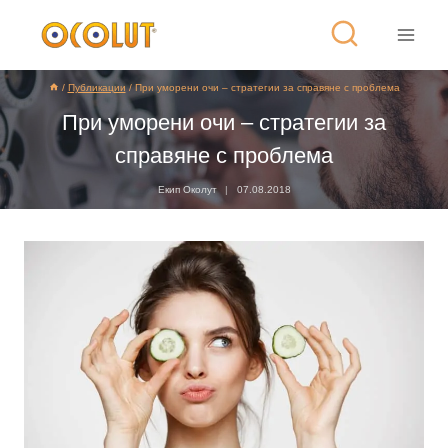
/
Публикации
/
При уморени очи – стратегии за справяне с проблема
При уморени очи – стратегии за
справяне с проблема
Екип Околут
07.08.2018