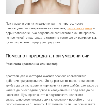
При уморени очи изпитваме неприятно чувство, често
съпроводено от зачервяване на склерата,
размазано зрение
и
дори главоболие. Ако редовно се сблъсквате с очния проблем,
не пропускайте настоящата статия, в която ще ви разкрием как
да го разрешите с природни средства.
Помощ от природата при уморени очи
Резенчета краставица или картоф
Краставицата и картофът оказват особено благоприятно
действие при уморени очи. За да разгърнат ползите си обаче,
трябва да са изстудени и нарязани на тънки шайби. Ето защо се
налага да ги охладите добре в хладилника и след това да ги
нарежете. Щом приключите с подготовката, наложете
внимателно резенчетата върху клепачите и постойте с тях в
продължение на 15 минути. Отстраните ли ги, ще почувствате