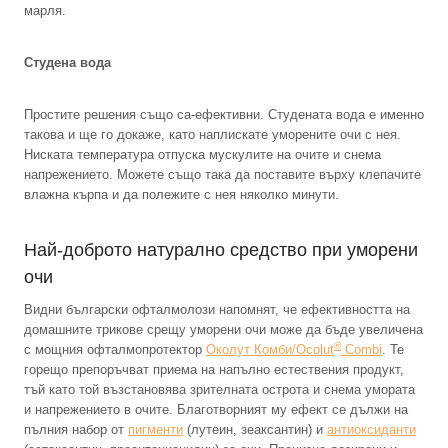
марля.
Студена вода
Простите решения също са-ефективни. Студената вода е именно
такова и ще го докаже, като наплискате уморените очи с нея.
Ниската температура отпуска мускулите на очите и снема
напрежението. Можете също така да поставите върху клепачите
влажна кърпа и да полежите с нея няколко минути.
Най-доброто натурално средство при уморени
очи
Видни български офталмолози напомнят, че ефективността на
домашните трикове срещу уморени очи може да бъде увеличена
®
с мощния офталмопротектор
Околут Комби/Ocolut
Combi
. Те
горещо препоръчват приема на напълно естествения продукт,
тъй като той възстановява зрителната острота и снема умората
и напрежението в очите. Благотворният му ефект се дължи на
пълния набор от
пигменти
(лутеин, зеаксантин) и
антиоксиданти