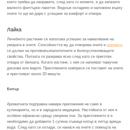
което трябва да направите, след като го изпиете, е да запазите
малкото филтърно пакетче. Веднъж охладено и наложено върху
очите то ще ви дари с усещане за комфорт и отмора.
Лайка
Лечебното растение се използва успешно за намаляване на
умората в очите. Способността му да отморява очите и
зрението
се дължи на противовъзпалителните и болкоуспокояващите
свойства. Ползата се разкрива ясно след като се приготви
отвара от билката. Когато изстине, с нея се напояват памучни
дискове или марля. Приготвените компреси се поставят на очите
и престояват около 20 минути.
Копър
Ароматната подправка намира приложения не само в
кулинарията, но и в народната медицина. Настойката от нея е
особено ефикасна срещу уморени очи. За приготвянето ѝ е
необходимо да добавите 1 супена лъжица копър в литър вряща
вода. След като се охлади, се нанася на очите с помощта на