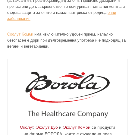
(астаксантин, проантоцианидин) за очи. Прецизно дозирани и
пречистени до съвършенство, те осигуряват пълна пигментна и
съдова защита за очите и намаляват риска от редица
очни
заболявания
.
Околут Комби
има изключително удобен прием, напълно
безопасен е дори при дълговременна употреба и е подходящ за
вегани и вегетарианци.
Околут
,
Околут Дуо
и
Околут Комби
са продукти
на фирма
БОРОЛА
, която е създадена през