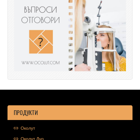
ПРОДУКТИ
Околут
Околут Дуо