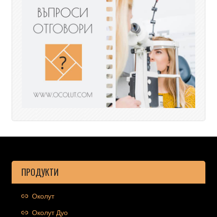
ПРОДУКТИ
Околут
Околут Дуо