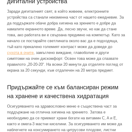
дигитални устройства
Заради дигиталният свят, в който живеем, електронните
устройства са станали неизменна част от нашето ежедневие. За
да поддържате обаче добра хигиена на зрението е добре да
намалите екранното време. Да, лесно звучи, но как да стане
това, ако работата ви е свързана предимно на компютър. Като за
начало се постарайте светлината около вас да е подходяща,
тъй като прекалено големият контраст може да доведе до
сухота в очите
, замъглено виждане, главоболие и други
симптоми на очен дискомфорт. Освен това може да спазвате
правилото „20-20-20“. На всеки 20 минути да отделяте поглед от
екрана за 20 секунди, към отдалечен на 20 метра предмет.
Придържайте се към балансиран режим
на хранене и качествена хидратация
Осигуряването на здравословно меню е съществена част за
поддържане на отлична хигиена на зрението. Затова е
необходимо да се приемат храни богати на витамин C, A и E,
както и омега-3 мастни киселини. За осигуряването им може да
наблегнете на консумирането на цитрусови плодове, листни