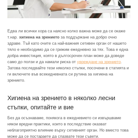
Едва ли всички хора са наясно колко важна може да се окаже
т.нар.
хигиена на зрението
за поддържане на добро очно
здраве. Тъй като очите са най-важния сетивен орган от нашето
тяло е необходимо да се грижим ежедневно за тях. Това е една
добра инвестиция, която в дългосрочен план може да доведе
само до ползи и да намали риска от
увреждане на зрението
.
Затова последвайте тези няколко стъпки, посочени в статията и
ги включете във всекидневната си рутина за хигиена на
зрението.
Хигиена на зрението в няколко лесни
стъпки, опитайте и вие
Без да осъзнаваме, понякога в ежедневието си извършваме
някои вредни практики, които в последствие оказват
неблагоприятно влияние върху сетивният орган. Но вместо това
може да се постараете да спазвате тези съвети.