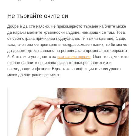
Не търкайте очите си
Добре е да сте наясно, че прекомерното търкане на очите може
да нарани малките кръвоносни съдове, намиращи се там. Това
от своя страна причинява подпухналост и тъмни кръгове. Също
така, ако това се превърне в нездравословен навик, то би могло
да доведе до изтъняване на роговицата и промяна във формата
й. А оттам и усещането за
замъглено зрение
. Осен това, честото
пипане на очите повишава риска от замърсяването им и
последващи инфекции. Една такава инфекция със сигурност
може да застраши зрението.