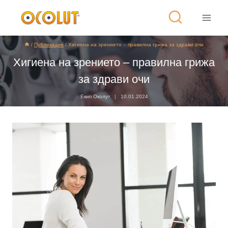
/
Публикации
/
Хигиена на зрението – правилна грижа за здрави очи
Хигиена на зрението – правилна грижа
за здрави очи
Екип Околут
10.01.2024