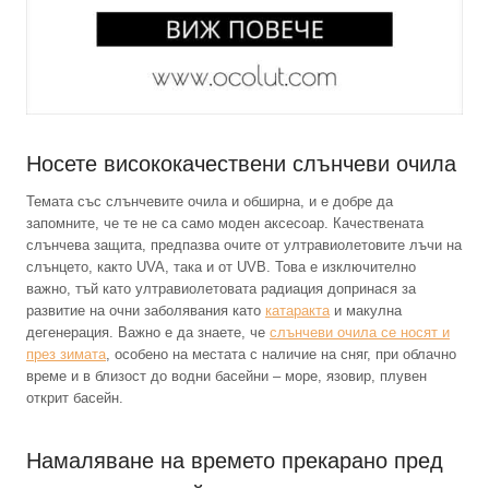
Носете висококачествени слънчеви очила
Темата със слънчевите очила и обширна, и е добре да
запомните, че те не са само моден аксесоар. Качествената
слънчева защита, предпазва очите от ултравиолетовите лъчи на
слънцето, както UVA, така и от UVB. Това е изключително
важно, тъй като ултравиолетовата радиация допринася за
развитие на очни заболявания като
катаракта
и макулна
дегенерация. Важно е да знаете, че
слънчеви очила се носят и
през зимата
, особено на местата с наличие на сняг, при облачно
време и в близост до водни басейни – море, язовир, плувен
открит басейн.
Намаляване на времето прекарано пред