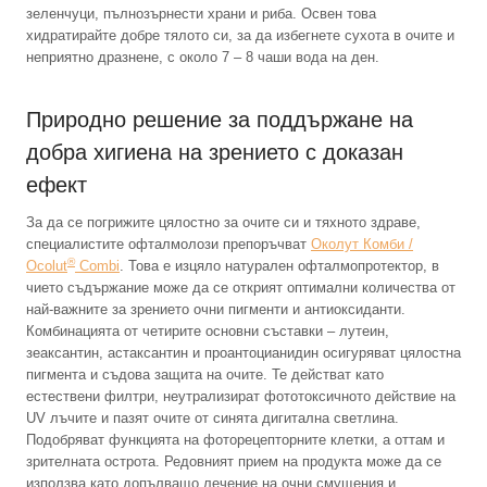
зеленчуци, пълнозърнести храни и риба. Освен това
хидратирайте добре тялото си, за да избегнете сухота в очите и
неприятно дразнене, с около 7 – 8 чаши вода на ден.
Природно решение за поддържане на
добра хигиена на зрението с доказан
ефект
За да се погрижите цялостно за очите си и тяхното здраве,
специалистите офталмолози препоръчват
Околут Комби /
®
Ocolut
Combi
. Това е изцяло натурален офталмопротектор, в
чието съдържание може да се открият оптимални количества от
най-важните за зрението очни пигменти и антиоксиданти.
Комбинацията от четирите основни съставки – лутеин,
зеаксантин, астаксантин и проантоцианидин осигуряват цялостна
пигмента и съдова защита на очите. Те действат като
естествени филтри, неутрализират фототоксичното действие на
UV лъчите и пазят очите от синята дигитална светлина.
Подобряват функцията на фоторецепторните клетки, а оттам и
зрителната острота. Редовният прием на продукта може да се
използва като допълващо лечение на очни смущения и