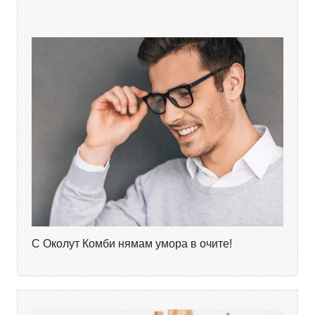
С Околут Комби нямам умора в очите!