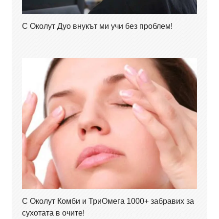
С Околут Дуо внукът ми учи без проблем!
С Околут Комби и ТриОмега 1000+ забравих за
сухотата в очите!