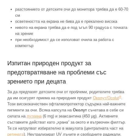
разстоянието от детските очи до монитора трябва да е 60-70
см
осветеността на екрана не бива да е прекалено висока
нивото на екрана трябва да е под ъгъл 90 градуса с точката
на зрение
при необходимост да се използват очила за работа с
компютър
Изпитан природен продукт за
предотвратяване на проблеми със
зрението при децата
За да предпазят детските очи от проблеми, родителите трябва
®
да им осигурят приема на природния продукт
Околут/Ocolut
.
Този висококачествен офталмопротектор съдържа най-важните
пигменти за очи. Всяка капсула на
Околут
съчетава в себе си
силата на
лутеина
(6 mg) и зеаксантина (450 μg). Активните
съставките действат като „храна“ за окото и вътреочен филтър.
Те се натрупват избирателно в макулата (централната част на
ретината
). Неутрализират UV лъчите и свободните радикали.