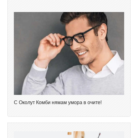
С Околут Комби нямам умора в очите!