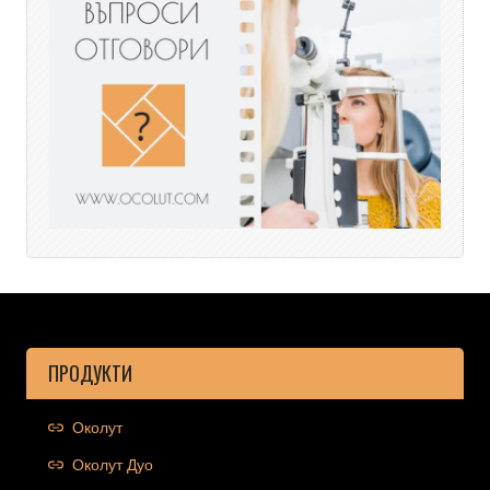
ПРОДУКТИ
Околут
Околут Дуо