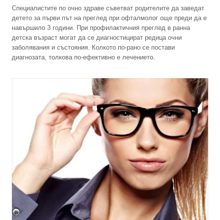
Специалистите по очно здраве съветват родителите да заведат
детето за първи път на преглед при офталмолог още преди да е
навършило 3 години. При профилактичния преглед в ранна
детска възраст могат да се диагностицират редица очни
заболявания и състояния. Колкото по-рано се постави
диагнозата, толкова по-ефективно е лечението.