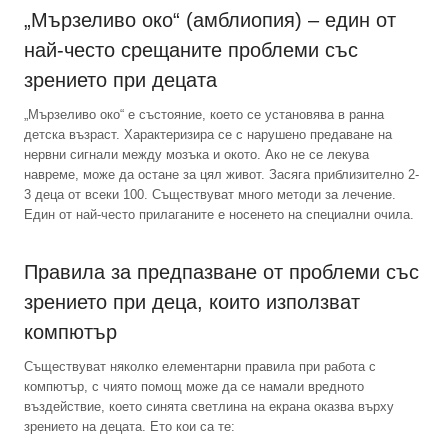
„Мързеливо око“ (амблиопия) – един от
най-често срещаните проблеми със
зрението при децата
„Мързеливо око“ е състояние, което се установява в ранна
детска възраст. Характеризира се с нарушено предаване на
нервни сигнали между мозъка и окото. Ако не се лекува
навреме, може да остане за цял живот. Засяга приблизително 2-
3 деца от всеки 100. Съществуват много методи за лечение.
Един от най-често прилаганите е носенето на специални очила.
Правила за предпазване от проблеми със
зрението при деца, които използват
компютър
Съществуват няколко елементарни правила при работа с
компютър, с чиято помощ може да се намали вредното
въздействие, което синята светлина на екрана оказва върху
зрението на децата. Ето кои са те: