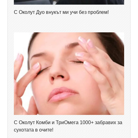
С Околут Дуо внукът ми учи без проблем!
С Околут Комби и ТриОмега 1000+ забравих за
сухотата в очите!