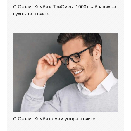
С Околут Комби и ТриОмега 1000+ забравих за
сухотата в очите!
С Околут Комби нямам умора в очите!