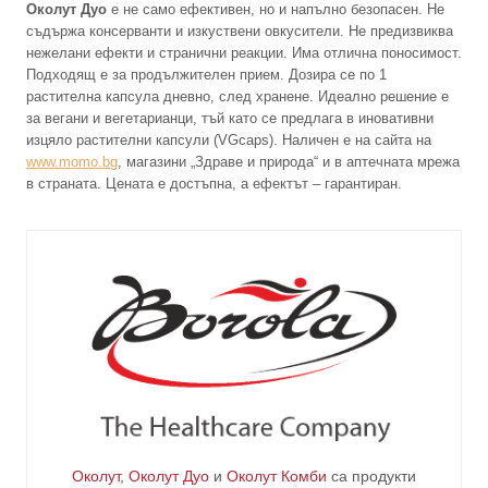
Околут Дуо
е не само ефективен, но и напълно безопасен. Не
съдържа консерванти и изкуствени овкусители. Не предизвиква
нежелани ефекти и странични реакции. Има отлична поносимост.
Подходящ е за продължителен прием. Дозира се по 1
растителна капсула дневно, след хранене. Идеално решение е
за вегани и вегетарианци, тъй като се предлага в иновативни
изцяло растителни капсули (VGcaps). Наличен е на сайта на
www.momo.bg
, магазини „Здраве и природа“ и в аптечната мрежа
в страната. Цената е достъпна, а ефектът – гарантиран.
Околут
,
Околут Дуо
и
Околут Комби
са продукти