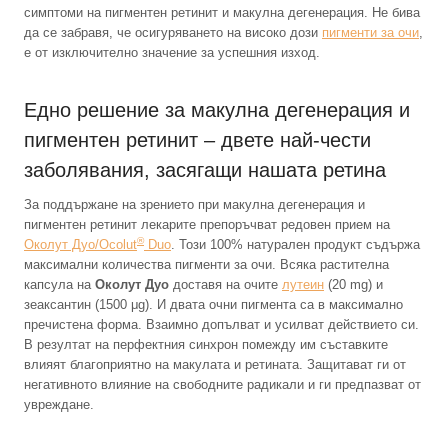
симптоми на пигментен ретинит и макулна дегенерация. Не бива
да се забравя, че осигуряването на високо дози
пигменти за очи
,
е от изключително значение за успешния изход.
Едно решение за макулна дегенерация и
пигментен ретинит – двете най-чести
заболявания, засягащи нашата ретина
За поддържане на зрението при макулна дегенерация и
пигментен ретинит лекарите препоръчват редовен прием на
®
Околут Дуо/Ocolut
Duo
. Този 100% натурален продукт съдържа
максимални количества пигменти за очи. Всяка растителна
капсула на
Околут Дуо
доставя на очите
лутеин
(20 mg) и
зеаксантин (1500 μg). И двата очни пигмента са в максимално
пречистена форма. Взаимно допълват и усилват действието си.
В резултат на перфектния синхрон помежду им съставките
влияят благоприятно на макулата и ретината. Защитават ги от
негативното влияние на свободните радикали и ги предпазват от
увреждане.