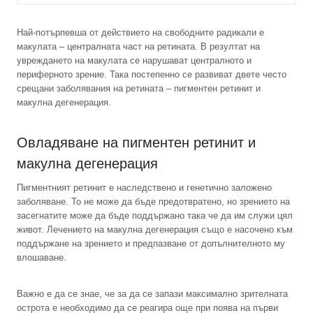
Най-потърпевша от действието на свободните радикали е
макулата – централната част на ретината. В резултат на
увреждането на макулата се нарушават централното и
периферното зрение. Така постепенно се развиват двете често
срещани заболявания на ретината – пигментен ретинит и
макулна дегенерация.
Овладяване на пигментен ретинит и
макулна дегенерация
Пигментният ретинит е наследствено и генетично заложено
заболяване. То не може да бъде предотвратено, но зрението на
засегнатите може да бъде поддържано така че да им служи цял
живот. Лечението на макулна дегенерация също е насочено към
поддържане на зрението и предпазване от допълнителното му
влошаване.
Важно е да се знае, че за да се запази максимално зрителната
острота е необходимо да се реагира още при поява на първи