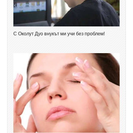
С Околут Дуо внукът ми учи без проблем!