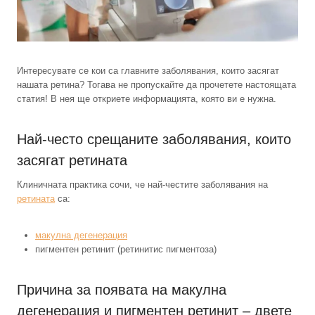
Интересувате се кои са главните заболявания, които засягат
нашата ретина? Тогава не пропускайте да прочетете настоящата
статия! В нея ще откриете информацията, която ви е нужна.
Най-често срещаните заболявания, които
засягат ретината
Клиничната практика сочи, че най-честите заболявания на
ретината
са:
макулна дегенерация
пигментен ретинит (ретинитис пигментоза)
Причина за появата на макулна
дегенерация и пигментен ретинит – двете