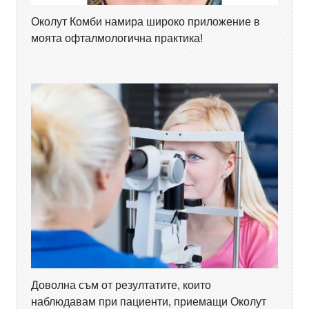
Околут Комби намира широко приложение в
моята офталмологична практика!
Доволна съм от резултатите, които
наблюдавам при пациенти, приемащи Околут