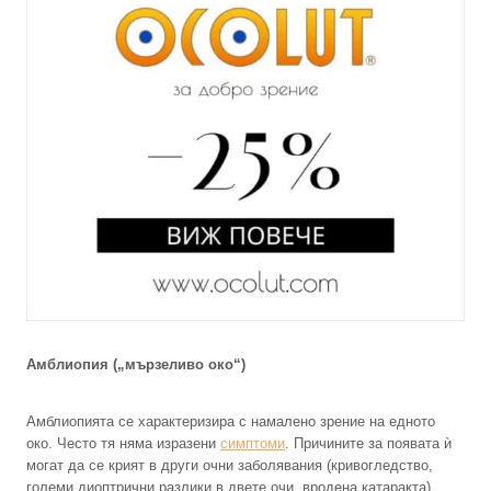
Амблиопия („мързеливо око“)
Амблиопията се характеризира с намалено зрение на едното
око. Често тя няма изразени
симптоми
. Причините за появата ѝ
могат да се крият в други очни заболявания (кривогледство,
големи диоптрични разлики в двете очи, вродена катаракта).