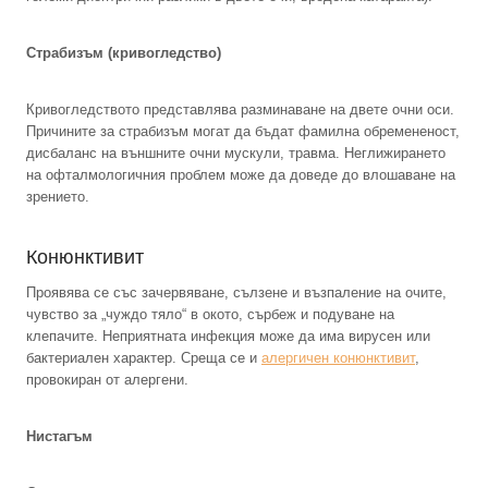
Страбизъм (кривогледство)
Кривогледството представлява разминаване на двете очни оси.
Причините за страбизъм могат да бъдат фамилна обремененост,
дисбаланс на външните очни мускули, травма. Неглижирането
на офталмологичния проблем може да доведе до влошаване на
зрението.
Конюнктивит
Проявява се със зачервяване, сълзене и възпаление на очите,
чувство за „чуждо тяло“ в окото, сърбеж и подуване на
клепачите. Неприятната инфекция може да има вирусен или
бактериален характер. Среща се и
алергичен конюнктивит
,
провокиран от алергени.
Нистагъм