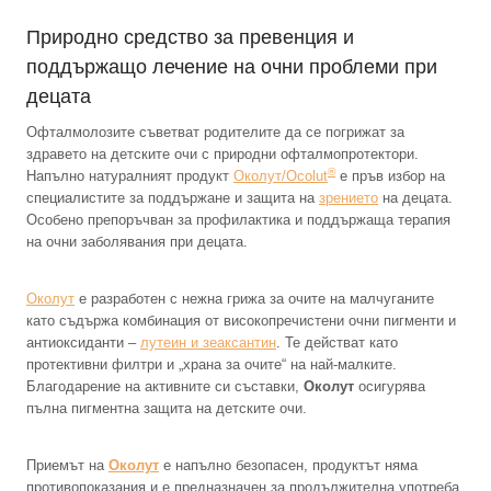
Природно средство за превенция и
поддържащо лечение на очни проблеми при
децата
Офталмолозите съветват родителите да се погрижат за
здравето на детските очи с природни офталмопротектори.
®
Напълно натуралният продукт
Околут/Ocolut
е пръв избор на
специалистите за поддържане и защита на
зрението
на децата.
Особено препоръчван за профилактика и поддържаща терапия
на очни заболявания при децата.
Околут
е разработен с нежна грижа за очите на малчуганите
като съдържа комбинация от високопречистени очни пигменти и
антиоксиданти –
лутеин и зеаксантин
. Те действат като
протективни филтри и „храна за очите“ на най-малките.
Благодарение на активните си съставки,
Околут
осигурява
пълна пигментна защита на детските очи.
Приемът на
Околут
е напълно безопасен, продуктът няма
противопоказания и е предназначен за продължителна употреба.