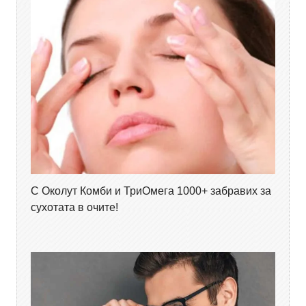
С Околут Комби и ТриОмега 1000+ забравих за
сухотата в очите!