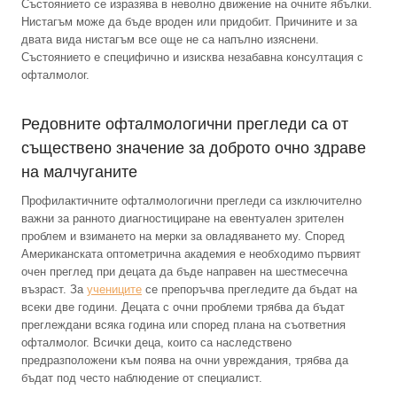
Състоянието се изразява в неволно движение на очните ябълки.
Нистагъм може да бъде вроден или придобит. Причините и за
двата вида нистагъм все още не са напълно изяснени.
Състоянието е специфично и изисква незабавна консултация с
офталмолог.
Редовните офталмологични прегледи са от
съществено значение за доброто очно здраве
на малчуганите
Профилактичните офталмологични прегледи са изключително
важни за ранното диагностициране на евентуален зрителен
проблем и взимането на мерки за овладяването му. Според
Американската оптометрична академия е необходимо първият
очен преглед при децата да бъде направен на шестмесечна
възраст. За
учениците
се препоръчва прегледите да бъдат на
всеки две години. Децата с очни проблеми трябва да бъдат
преглеждани всяка година или според плана на съответния
офталмолог. Всички деца, които са наследствено
предразположени към поява на очни увреждания, трябва да
бъдат под често наблюдение от специалист.