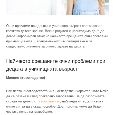
Очни проблеми при децата в училищна възраст застрашават
крехкото детско зрение. Всеки родител е необходимо да бъде
добре информиран относно най-често срещаните очни проблеми
при малчуганите. Своевременното им овладяване е от
съществено значение за очното здраве на децата.
Най-често срещаните очни проблеми при
децата в училищната възраст
Миопия (късогледство)
Най-често късогледството има наследствен характер, като може
да се развие и след прекарано заболяване. За да разпознаете
страда ли детето от
късогледство
, наблюдавайте дали свива
очите си, за да вижда по-добре. Друг признак може да бъде
честата поява на главоболие.