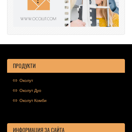
ПРОДУКТИ
Околут
Околут Дуо
Околут Комби
ИНФОРМАЦИЯ ЗА САЙТА