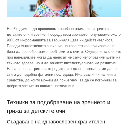
Необходимо е да проявяваме особено внимание и грижа за
детските очи и зрение. Посредством зрението получаваме около
90% от информацията за заобикалящата ни действителност.
Поради същественото значение на това сетиво при човека не
бива да пренебрегваме проблемите с очите. Смущенията с очите
при най-малките могат да нанесат не само непоправими щети на
тяхното здраве, но и да забавят интелектуалното им развитие.
Наша основна грижа като родители е да не позволяваме да се
стига до подобни фатални последици. Има различни начини и
средства, до които можем да прибегнем, за да се погрижим за
доброто зрение на нашите наследници.
Техники за подобряване на зрението и
грижа за детските очи
Създаване на здравословен хранителен