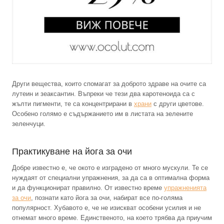
Други вещества, които спомагат за доброто здраве на очите са
лутеин и зеаксантин. Въпреки че тези два каротеноида са с
жълти пигменти, те са концентрирани в
храни
с други цветове.
Особено голямо е съдържанието им в листата на зелените
зеленчуци.
Практикуване на йога за очи
Добре известно е, че окото е изградено от много мускули. Те се
нуждаят от специални упражнения, за да са в оптимална форма
и да функционират правилно. От известно време
упражненията
за очи
, познати като йога за очи, набират все по-голяма
популярност. Хубавото е, че не изискват особени усилия и не
отнемат много време. Единственото, на което трябва да приучим