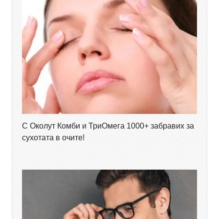
С Околут Комби и ТриОмега 1000+ забравих за
сухотата в очите!