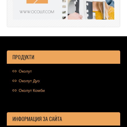
ПРОДУКТИ
Околут
Околут Дуо
Околут Комби
ИНФОРМАЦИЯ ЗА САЙТА