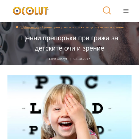
/
Публикации
/
Ценни препоръки при грижа за детските очи и зрение
Ценни препоръки при грижа за
детските очи и зрение
Екип Околут
02.10.2017