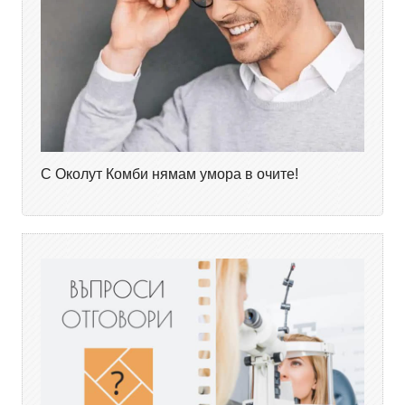
С Околут Комби нямам умора в очите!