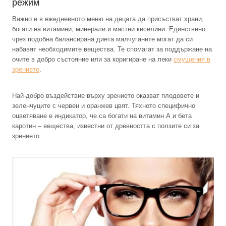
режим
Важно е в ежедневното меню на децата да присъстват храни,
богати на витамини, минерали и мастни киселини. Единствено
чрез подобна балансирана диета малчуганите могат да си
набавят необходимите вещества. Те спомагат за поддържане на
очите в добро състояние или за коригиране на леки
смущения в
зрението
.
Най-добро въздействие върху зрението оказват плодовете и
зеленчуците с червен и оранжев цвят. Тяхното специфично
оцветяване е индикатор, че са богати на витамин А и бета
каротин – вещества, известни от древността с ползите си за
зрението.