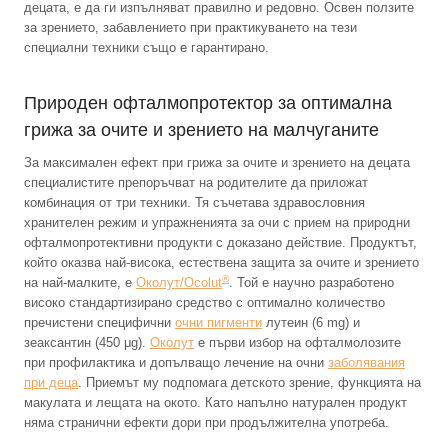
децата, е да ги изпълняват правилно и редовно. Освен ползите
за зрението, забавлението при практикуването на тези
специални техники също е гарантирано.
Природен офталмопротектор за оптимална
грижа за очите и зрението на малчуганите
За максимален ефект при грижа за очите и зрението на децата
специалистите препоръчват на родителите да приложат
комбинация от три техники. Тя съчетава здравословния
хранителен режим и упражненията за очи с прием на природни
офталмопротективни продукти с доказано действие. Продуктът,
който оказва най-висока, естествена защита за очите и зрението
®
на най-малките, е
Околут/Ocolut
. Той е научно разработено
високо стандартизирано средство с оптимално количество
пречистени специфични
очни пигменти
лутеин (6 mg) и
зеаксантин (450 μg).
Околут
е първи избор на офталмолозите
при профилактика и допълващо лечение на очни
заболявания
при деца
. Приемът му подпомага детското зрение, функцията на
макулата и лещата на окото. Като напълно натурален продукт
няма странични ефекти дори при продължителна употреба.