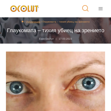
/
Публикации
/
Глаукомата – тихия убиец на зрението
Глаукомата – тихия убиец на зрението
Екип Околут
17.03.2023