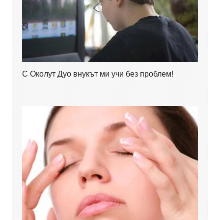
С Околут Дуо внукът ми учи без проблем!