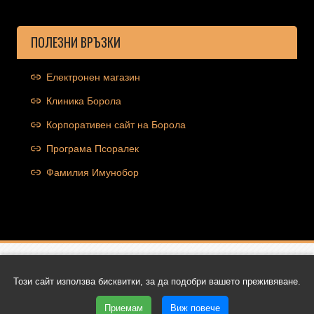
ПОЛЕЗНИ ВРЪЗКИ
Електронен магазин
Клиника Борола
Корпоративен сайт на Борола
Програма Псоралек
Фамилия Имунобор
Copyright © 2026 Ocolut.com | Всички права запазени | Уеб
Този сайт използва бисквитки, за да подобри вашето преживяване.
дизайн и SEO от Трибест
Приемам
Виж повече