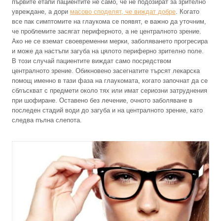
първите етапи пациентите не само, че не подозират за зрително
увреждане, а дори
масово споделят, че виждат добре
. Когато
все пак симптомите на глаукома се появят, е важно да уточним,
че проблемите засягат периферното, а не централното зрение.
Ако не се вземат своевременни мерки, заболяването прогресира
и може да настъпи загуба на цялото периферно зрително поле.
В този случай пациентите виждат само посредством
централното зрение. Обикновено засегнатите търсят лекарска
помощ именно в тази фаза на глаукомата, когато започнат да се
сблъскват с предмети около тях или имат сериозни затруднения
при шофиране. Оставено без лечение, очното заболяване в
последен стадий води до загуба и на централното зрение, като
следва пълна слепота.