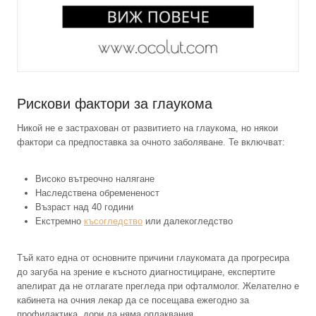
Рискови фактори за глаукома
Никой не е застрахован от развитието на глаукома, но някои
фактори са предпоставка за очното заболяване. Те включват:
Високо вътреочно налягане
Наследствена обремененост
Възраст над 40 години
Екстремно
късогледство
или далекогледство
Тъй като една от основните причини глаукомата да прогресира
до загуба на зрение е късното диагностициране, експертите
апелират да не отлагате прегледа при офталмолог. Желателно е
кабинета на очния лекар да се посещава ежегодно за
профилактика, дори да няма оплаквания.