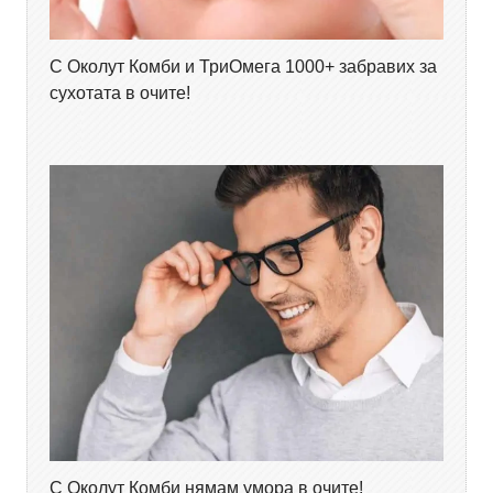
С Околут Комби и ТриОмега 1000+ забравих за
сухотата в очите!
С Околут Комби нямам умора в очите!