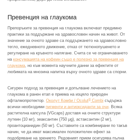
Превенция на глаукома
Препоръките за превенция на глаукома включват предимно
практики за поддържане на здравословен начин на живот. От
значение за очното здраве са поддържането на здравословно
тегло, ежедневното движение, отказ от тютюнопушенето и
регулиране на кръвното налягане. Счита се че ограничаването
на
консумацията на кофеин също е полезно за превенция на
глаукома
, но към момента научните данни за ефектите от
любимата на мнозина напитка върху очното здраве са спорни.
Сигурен подход за превенция и допълване лечението на
глаукома в ранен етап е приема на изцяло природен
®
офталмопротектор.
Околут Комби / Ocolut
Combi
съдържа
всички необходими
пигменти и антиоксиданти за очи
. Всяка
растителна капсула (VGcaps) доставя на очните структури
лутеин (10 мг), зеаксантин (750 μg), астаксантин (2 мг),
проантоцианидин (50 мг). Съставките са комбинирани по такъв
начин, че да имат максимален положителен ефект за
подобряване на зрението. Редовният прием осигурява пълна