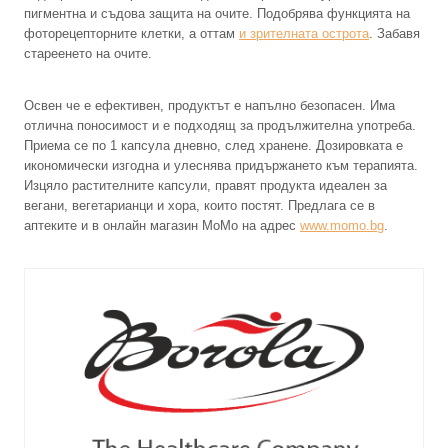
пигментна и съдова защита на очите. Подобрява функцията на
фоторецепторните клетки, а оттам
и зрителната острота
. Забавя
стареенето на очите.
Освен че е ефективен, продуктът е напълно безопасен. Има
отлична поносимост и е подходящ за продължителна употреба.
Приема се по 1 капсула дневно, след хранене. Дозировката е
икономически изгодна и улеснява придържането към терапията.
Изцяло растителните капсули, правят продукта идеален за
вегани, вегетарианци и хора, които постят. Предлага се в
аптеките и в онлайн магазин МоМо на адрес
www.momo.bg
.