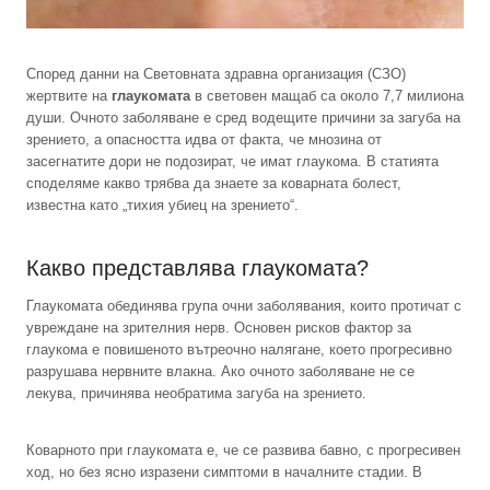
Според данни на Световната здравна организация (СЗО)
жертвите на
глаукомата
в световен мащаб са около 7,7 милиона
души. Очното заболяване е сред водещите причини за загуба на
зрението, а опасността идва от факта, че мнозина от
засегнатите дори не подозират, че имат глаукома. В статията
споделяме какво трябва да знаете за коварната болест,
известна като „тихия убиец на зрението“.
Какво представлява глаукомата?
Глаукомата обединява група очни заболявания, които протичат с
увреждане на зрителния нерв. Основен рисков фактор за
глаукома е повишеното вътреочно налягане, което прогресивно
разрушава нервните влакна. Ако очното заболяване не се
лекува, причинява необратима загуба на зрението.
Коварното при глаукомата е, че се развива бавно, с прогресивен
ход, но без ясно изразени симптоми в началните стадии. В