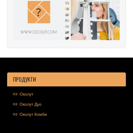
ПРОДУКТИ
Околут
Околут Дуо
Околут Комби