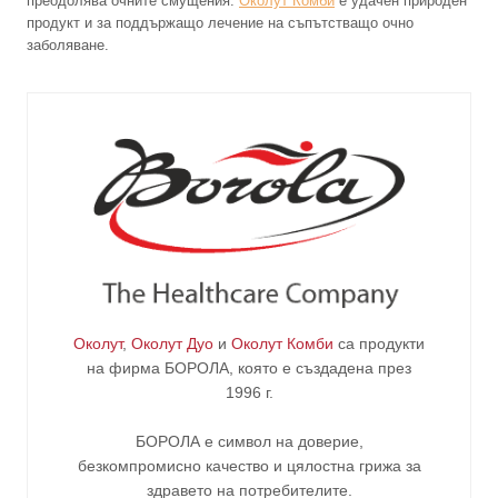
преодолява очните смущения.
Околут Комби
е удачен природен
продукт и за поддържащо лечение на съпътстващо очно
заболяване.
Околут
,
Околут Дуо
и
Околут Комби
са продукти
на фирма
БОРОЛА
, която е създадена през
1996 г.
БОРОЛА е символ на доверие,
безкомпромисно качество и цялостна грижа за
здравето на потребителите
.