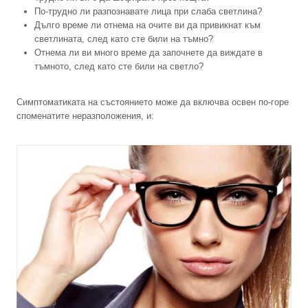
По-трудно ли разпознавате лица при слаба светлина?
Дълго време ли отнема на очите ви да привикнат към
светлината, след като сте били на тъмно?
Отнема ли ви много време да започнете да виждате в
тъмното, след като сте били на светло?
Симптоматиката на състоянието може да включва освен по-горе
споменатите неразположения, и: