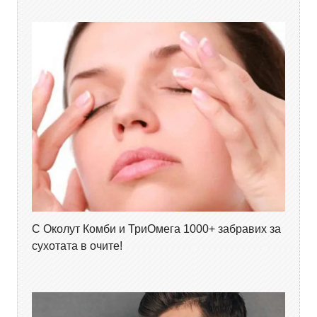
С Околут Комби и ТриОмега 1000+ забравих за
сухотата в очите!