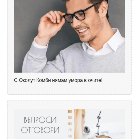
С Околут Комби нямам умора в очите!