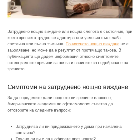
Затруднено нощно виждане или нощна слепота е състояние, при
което зрението трудно се адаптира към условия със слаба
светлина или пълна тъмнина.
Пониженото нощно виждане
не е
заболяване, но може да е резултат от протичащо такова. В
публикацията ще дадем информация относно симптомите,
потенциалните причини за поява и начините за подобряване на
зрението.
Симптоми на затруднено нощно виждане
За да определите дали нощното ви зрение е влошено,
Американската академия по офталмология съветва да
отговорите на следните въпроси:
Затруднява ли ви придвижването у дома при намалена
светлина?
Трудно ли ви е да шофирате през нощта?