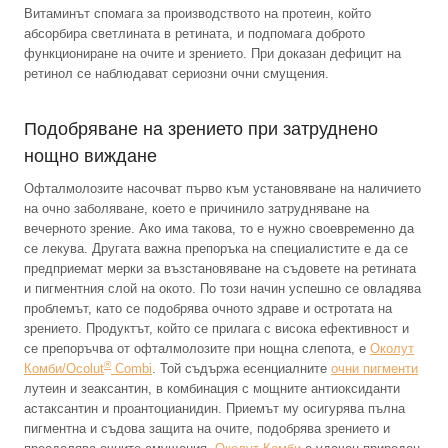
Витаминът спомага за производството на протеин, който
абсорбира светлината в ретината, и подпомага доброто
функциониране на очите и зрението. При доказан дефицит на
ретинол се наблюдават сериозни очни смущения.
Подобряване на зрението при затруднено
нощно виждане
Офталмолозите насочват първо към установяване на наличието
на очно заболяване, което е причинило затрудняване на
вечерното зрение. Ако има такова, то е нужно своевременно да
се лекува. Другата важна препоръка на специалистите е да се
предприемат мерки за възстановяване на съдовете на ретината
и пигментния слой на окото. По този начин успешно се овладява
проблемът, като се подобрява очното здраве и остротата на
зрението. Продуктът, който се прилага с висока ефективност и
се препоръчва от офталмолозите при нощна слепота, е
Околут
®
Комби/Ocolut
Combi
. Той съдържа есенциалните
очни пигменти
лутеин и зеаксантин, в комбинация с мощните антиоксиданти
астаксантин и проантоцианидин. Приемът му осигурява пълна
пигментна и съдова защита на очите, подобрява зрението и