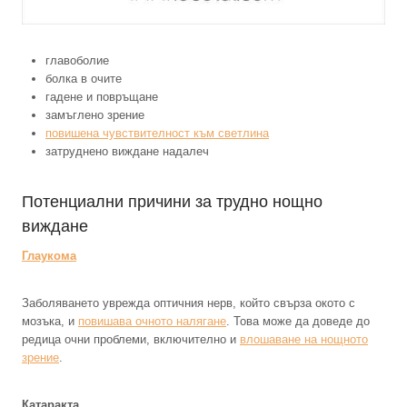
главоболие
болка в очите
гадене и повръщане
замъглено зрение
повишена чувствителност към светлина
затруднено виждане надалеч
Потенциални причини за трудно нощно
виждане
Глаукома
Заболяването уврежда оптичния нерв, който свърза окото с
мозъка, и
повишава очното налягане
. Това може да доведе до
редица очни проблеми, включително и
влошаване на нощното
зрение
.
Катаракта