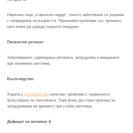
Наричано още „старческо перде“, очното заболяване се развива
с напредване на възрастта. Причинява проблеми със зрението,
като може да увреди нощното виждане.
Пигментен ретинит
Заболяването, увреждащо ретината, затруднява и виждането
при понижена светлина.
Късогледство
Хората с
късогледство
изпитват проблеми с правилното
фокусиране на светлината. Това може да стане причина за
затрудняване на зрението при слаба светлина.
Дефицит на витамин А