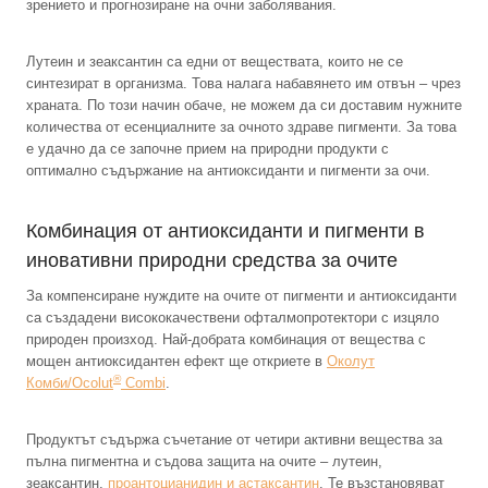
зрението и прогнозиране на очни заболявания.
Лутеин и зеаксантин са едни от веществата, които не се
синтезират в организма. Това налага набавянето им отвън – чрез
храната. По този начин обаче, не можем да си доставим нужните
количества от есенциалните за очното здраве пигменти. За това
е удачно да се започне прием на природни продукти с
оптимално съдържание на антиоксиданти и пигменти за очи.
Комбинация от антиоксиданти и пигменти в
иновативни природни средства за очите
За компенсиране нуждите на очите от пигменти и антиоксиданти
са създадени висококачествени офталмопротектори с изцяло
природен произход. Най-добрата комбинация от вещества с
мощен антиоксидантен ефект ще откриете в
Околут
®
Комби/Ocolut
Combi
.
Продуктът съдържа съчетание от четири активни вещества за
пълна пигментна и съдова защита на очите – лутеин,
зеаксантин,
проантоцианидин и астаксантин
. Те възстановяват