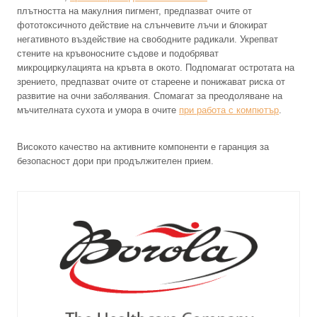
плътността на макулния пигмент, предпазват очите от
фототоксичното действие на слънчевите лъчи и блокират
негативното въздействие на свободните радикали. Укрепват
стените на кръвоносните съдове и подобряват
микроциркулацията на кръвта в окото. Подпомагат остротата на
зрението, предпазват очите от стареене и понижават риска от
развитие на очни заболявания. Спомагат за преодоляване на
мъчителната сухота и умора в очите
при работа с компютър
.
Високото качество на активните компоненти е гаранция за
безопасност дори при продължителен прием.