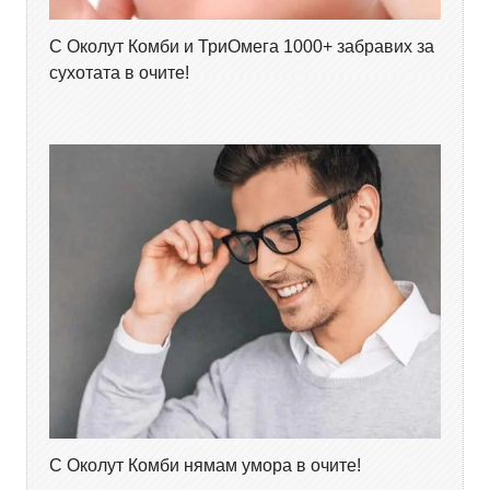
С Околут Комби и ТриОмега 1000+ забравих за
сухотата в очите!
С Околут Комби нямам умора в очите!