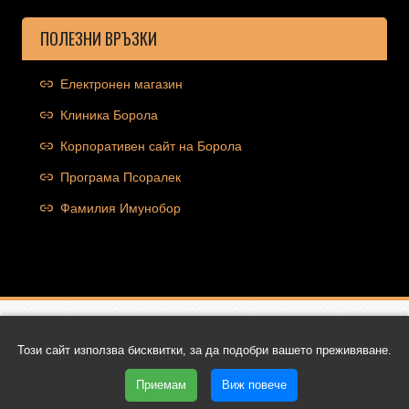
ПОЛЕЗНИ ВРЪЗКИ
Електронен магазин
Клиника Борола
Корпоративен сайт на Борола
Програма Псоралек
Фамилия Имунобор
Copyright © 2026 Ocolut.com | Всички права запазени | Уеб
Този сайт използва бисквитки, за да подобри вашето преживяване.
дизайн и SEO от Трибест
Приемам
Виж повече