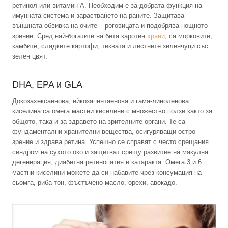
ретинол или витамин А. Необходим е за добрата функция на
имунната система и зарастването на раните. Защитава
външната обвивка на очите – роговицата и подобрява нощното
зрение. Сред най-богатите на бета каротин
храни
, са морковите,
камбите, сладките картофи, тиквата и листните зеленчуци със
зелен цвят.
DHA, EPA и GLA
Докозахексаенова, ейкозапентаeнова и гама-линоленова
киселина са омега мастни киселини с множество ползи както за
общото, така и за здравето на зрителните органи. Те са
фундаментални хранителни вещества, осигуряващи остро
зрение и здрава ретина. Успешно се справят с често срещания
синдром на сухото око и защитват срещу развитие на макулна
дегенерация, диабетна ретинопатия и катаракта. Омега 3 и 6
мастни киселини можете да си набавите чрез консумация на
сьомга, риба тон, фъстъчено масло, орехи, авокадо.