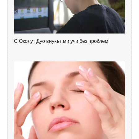
С Околут Дуо внукът ми учи без проблем!