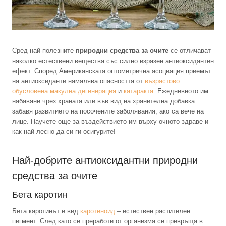
Сред най-полезните
природни средства за очите
се отличават
няколко естествени вещества със силно изразен антиоксидантен
ефект. Според Американската оптометрична асоциация приемът
на антиоксиданти намалява опасността от
възрастово
обусловена макулна дегенерация
и
катаракта
. Ежедневното им
набавяне чрез храната или във вид на хранителна добавка
забавя развитието на посочените заболявания, ако са вече на
лице. Научете още за въздействието им върху очното здраве и
как най-лесно да си ги осигурите!
Най-добрите антиоксидантни природни
средства за очите
Бета каротин
Бета каротинът е вид
каротеноид
– естествен растителен
пигмент. След като се преработи от организма се превръща в