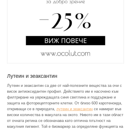
Лутеин и зеаксантин
Лутеин и зеаксантин са две от най-полезните вещества за очи с
висок антиоксидантен профил. Действието им е насочено към
филтриране на увреждащата синя светлина и поддържане и
защита на фоторецепторните клетки. От близо 600 каротеноида,
откриващи се в природата,
лутеин и зеаксантин
се намират във
високи количества в макулата на окото. Нивото им в тази област
от очната ретина се обозначава като оптична плътност на
макулния пигмент. Той е биомаркер за определяне функцията на