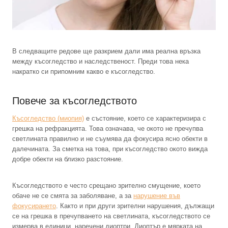
В следващите редове ще разкрием дали има реална връзка
между късогледство и наследственост. Преди това нека
накратко си припомним какво е късогледство.
Повече за късогледството
Късогледство (миопия)
е състояние, което се характеризира с
грешка на рефракцията. Това означава, че окото не пречупва
светлината правилно и не съумява да фокусира ясно обекти в
далечината. За сметка на това, при късогледство окото вижда
добре обекти на близко разстояние.
Късогледството е често срещано зрително смущение, което
обаче не се смята за заболяване, а за
нарушение във
фокусирането
. Както и при други зрителни нарушения, дължащи
се на грешка в пречупването на светлината, късогледството се
измерва в единици, наречени диоптри. Диоптър е мярката на