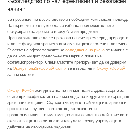
късогледство по най-ефективния и безопасен
начин?
За превенция на късогледство е необходим комплексен подход.
На първо място е нужно да се избягва продължителното
фокусиране на зрението върху близки предмети.
Препоръчително е да се прекарва повече време сред природата
и да се фокусира зрението към обекти, разположени в далечина.
Съветът на офталмолозите за
овладяване на риска
от миопия е
да се комбинират предложените мерки с прием на
офталмопротектор. Специалистите препоръчват да се доверим
®
®
на
Околут Комби/Ocolut
Combi
за възрастни и
Околут/Ocolut
за най-малките.
Околут Комби
осигурява пълна пигментна и съдова защита за
очите при профилактика на късогледство и други често срещани
зрителни смущения. Съдържа четири от най-мощните зрителни
протектори – лутеин, зеаксантин, астаксантин и
проантоцианидин. Те имат мощно антиоксидантно действие като
оказват защита на ретината и макулата срещу увреждащото
действие на свободните радикали.