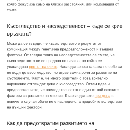
която фокусира само на близки разстояния, или комбинация от
трите.
Късогледство и наследственост – къде се крие
връзката?
Може да се твърди, че късогледството е резултат от
комбинация между генетична предразположеност и външни
фактори. От гледна точка на наследствеността се смята, че
късогледството не се предава по начина, по който се
унаследява
цветът на очите
. Наследствеността сама по себе си
не води до късогледство, но играе важна роля за развитие на
състоянието. Факт е, че много родители с това зрително
нарушение отглеждат деца с късогледство. Оттам идва и
предположението, че наследствеността е един от най-важните
фактори за развитие на миопия. Късогледството
при деца
в
повечето случаи обаче не е наследено, а придобито вследствие
на външни фактори.
Как да предотвратим развитието на