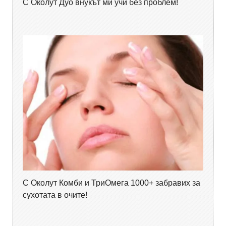
С Околут Дуо внукът ми учи без проблем!
С Околут Комби и ТриОмега 1000+ забравих за
сухотата в очите!