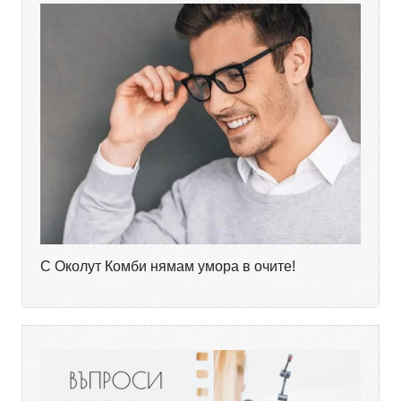
С Околут Комби нямам умора в очите!