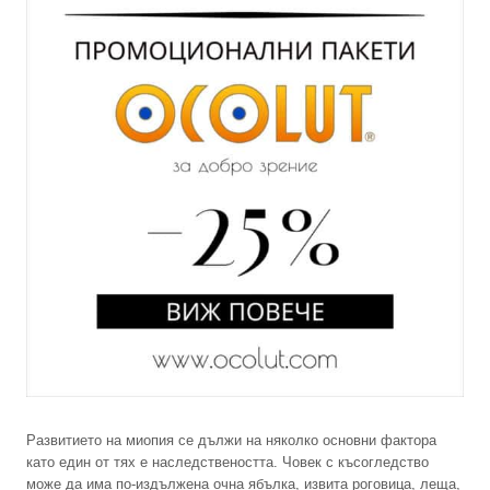
Развитието на миопия се дължи на няколко основни фактора
като един от тях е наследствеността. Човек с късогледство
може да има по-издължена очна ябълка, извита роговица, леща,