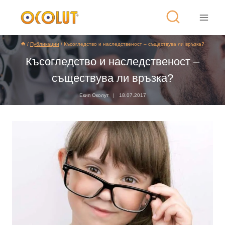
/
Публикации
/
Късогледство и наследственост – съществува ли връзка?
Късогледство и наследственост –
съществува ли връзка?
Екип Околут
18.07.2017