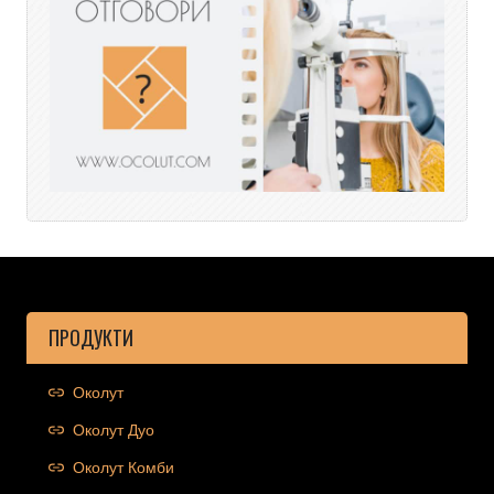
ПРОДУКТИ
Околут
Околут Дуо
Околут Комби