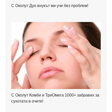
С Околут Дуо внукът ми учи без проблем!
С Околут Комби и ТриОмега 1000+ забравих за
сухотата в очите!