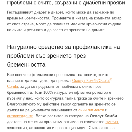
Проблеми с очите, свързани с диабетни прояви
Гестационният диабет е диабет, който може да възникне по
време на бременността. Промените в нивата на кръвната захар,
от своя страна, могат да повлияят малките кръвоносни съдове
на очите и ретината и да засегнат зрението на дамите.
Натурално средство за профилактика на
проблеми със зрението през
бременността
Все повече офталмолози препоръчват на жените, които
®
планират да имат дете, да приемат
Околут Комби/Ocolut
Combi
, за да се предпазят от проблеми с очите през
бременността. Този 100% натурален офталмопротектор е
първият у нас, който осигурява пълна грижа за очите и зрението.
Благоприятното му действие върху органите на зрението се
дължи на рационалната комбинация от
очни пигменти
и
антиоксиданти
. Всяка растителна капсула на
Околут Комби
доставя на женския организъм оптимално количество
лутеин
,
зеаксантин, астаксантин и проантоцианидин. Съставките са