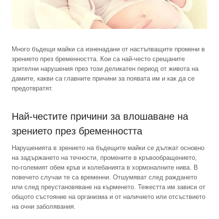
Много бъдещи майки са изненадани от настъпващите промени в
зрението през бременността. Кои са най-често срещаните
зрителни нарушения през този деликатен период от живота на
дамите, какви са главните причини за появата им и как да се
предотвратят.
Най-честите причини за влошаване на
зрението през бременността
Нарушенията в зрението на бъдещите майки се дължат основно
на задържането на течности, промените в кръвообращението,
по-големият обем кръв и колебанията в хормоналните нива. В
повечето случаи те са временни. Отшумяват след раждането
или след преустановяване на кърменето. Тежестта им зависи от
общото състояние на организма и от наличието или отсъствието
на очни заболявания.