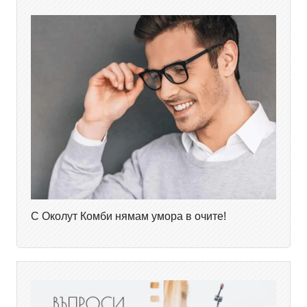
С Околут Комби нямам умора в очите!