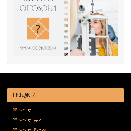
ПРОДУКТИ
Околут
Околут Дуо
Околут Комби