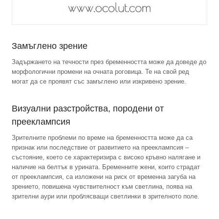
Замъглено зрение
Задържането на течности през бременността може да доведе до
морфологични промени на очната роговица. Те на свой ред
могат да се проявят със замъглено или изкривено зрение.
Визуални разстройства, породени от
прееклампсия
Зрителните проблеми по време на бременността може да са
признак или последствие от развитието на прееклампсия –
състояние, което се характеризира с високо кръвно налягане и
наличие на белтък в урината. Бременните жени, които страдат
от прееклампсия, са изложени на риск от временна загуба на
зрението, повишена чувствителност към светлина, поява на
зрителни аури или проблясващи светлинки в зрителното поле.